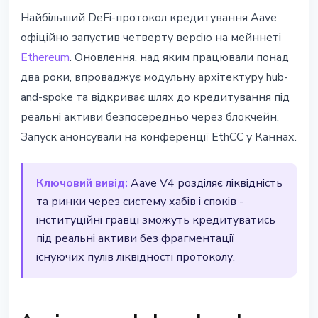
DEFI
Найбільший DeFi-протокол кредитування Aave
Aave V4 запустили на Ethereum -
офіційно запустив четверту версію на мейннеті
протокол цілиться на реальне
Ethereum
. Оновлення, над яким працювали понад
кредитування
два роки, впроваджує модульну архітектуру hub-
and-spoke та відкриває шлях до кредитування під
30 березня 2026 р.
3 хв читання
реальні активи безпосередньо через блокчейн.
Наталія Дорофєєва
Запуск анонсували на конференції EthCC у Каннах.
Ключовий вивід:
Aave V4 розділяє ліквідність
та ринки через систему хабів і споків -
інституційні гравці зможуть кредитуватись
під реальні активи без фрагментації
існуючих пулів ліквідності протоколу.