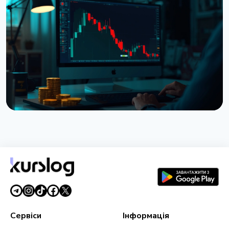
Власники XRP можуть позичати RLUSD на
Ethereum через новий пул на $280 млн
4 серпня 2026 р.
5 хв читання
НОВИНА
Trade.xyz поверне гроші трейдерам SK Hynix
після збою оракула на Hyperliquid
29 липня 2026 р.
3 хв читання
Сервіси
Інформація