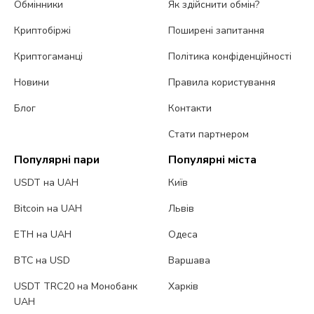
Обмінники
Як здійснити обмін?
Криптобіржі
Поширені запитання
Криптогаманці
Політика конфіденційності
Новини
Правила користування
Блог
Контакти
Стати партнером
Популярні пари
Популярні міста
USDT на UAH
Київ
Bitcoin на UAH
Львів
ETH на UAH
Одеса
BTC на USD
Варшава
USDT TRC20 на Монобанк
Харків
UAH