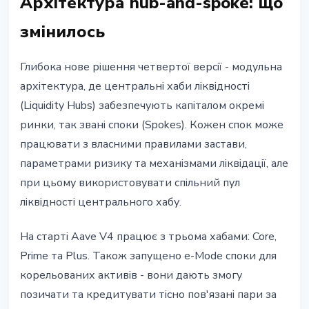
Архітектура hub-and-spoke: що
змінилось
Глибока нове рішення четвертої версії - модульна
архітектура, де центральні хаби ліквідності
(Liquidity Hubs) забезпечують капіталом окремі
ринки, так звані споки (Spokes). Кожен спок може
працювати з власними правилами застави,
параметрами ризику та механізмами ліквідації, але
при цьому використовувати спільний пул
ліквідності центрального хабу.
На старті Aave V4 працює з трьома хабами: Core,
Prime та Plus. Також запущено e-Mode споки для
корельованих активів - вони дають змогу
позичати та кредитувати тісно пов'язані пари за