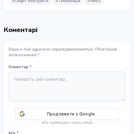
#
Смарт-контракти
#
Токенізація
#
Web3
Коментарі
Ваша e-mail адреса не оприлюднюватиметься. Обов'язкові
поля позначені *
Коментар
*
або підтвердіть через email
Ім'я
*