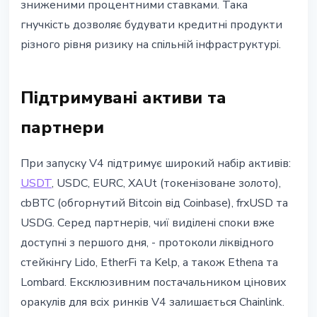
зниженими процентними ставками. Така
гнучкість дозволяє будувати кредитні продукти
різного рівня ризику на спільній інфраструктурі.
Підтримувані активи та
партнери
При запуску V4 підтримує широкий набір активів:
USDT
, USDC, EURC, XAUt (токенізоване золото),
cbBTC (обгорнутий Bitcoin від Coinbase), frxUSD та
USDG. Серед партнерів, чиї виділені споки вже
доступні з першого дня, - протоколи ліквідного
стейкінгу Lido, EtherFi та Kelp, а також Ethena та
Lombard. Ексклюзивним постачальником цінових
оракулів для всіх ринків V4 залишається Chainlink.