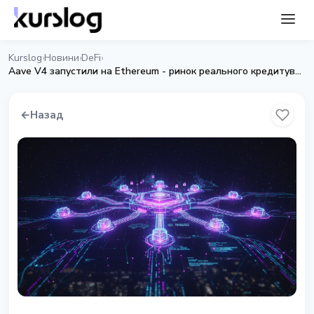
Kurslog
Новини
DeFi
›
›
›
Aave V4 запустили на Ethereum - ринок реального кредитування
←
Назад