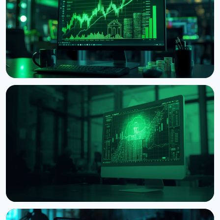
НОВИНА
Токенізовані RWA потроїли заставу в DeFi до
$7,4 млрд
7 серпня 2026 р.
5 хв читання
НОВИНА