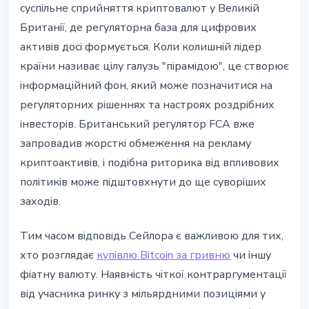
суспільне сприйняття криптовалют у Великій
Британії, де регуляторна база для цифрових
активів досі формується. Коли колишній лідер
країни називає цілу галузь "пірамідою", це створює
інформаційний фон, який може позначитися на
регуляторних рішеннях та настроях роздрібних
інвесторів. Британський регулятор FCA вже
запровадив жорсткі обмеження на рекламу
криптоактивів, і подібна риторика від впливових
політиків може підштовхнути до ще суворіших
заходів.
Тим часом відповідь Сейлора є важливою для тих,
хто розглядає
купівлю Bitcoin за гривню
чи іншу
фіатну валюту. Наявність чіткої контраргументації
від учасника ринку з мільярдними позиціями у