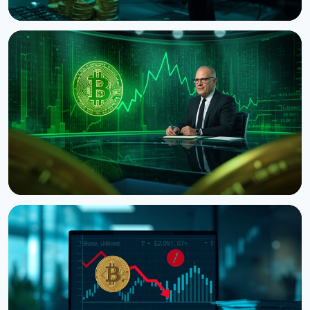
НОВИНА
Bitcoin показує death cross попри стрибок до $65
300 на даних США
8 серпня 2026 р.
5 хв читання
НОВИНА
Ведучий CNBC Джим Крамер продає Bitcoin через
квантову загрозу від IBM
5 серпня 2026 р.
4 хв читання