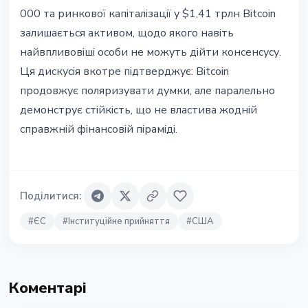
000 та ринкової капіталізації у $1,41 трлн Bitcoin
залишається активом, щодо якого навіть
найвпливовіші особи не можуть дійти консенсусу.
Ця дискусія вкотре підтверджує: Bitcoin
продовжує поляризувати думки, але паралельно
демонструє стійкість, що не властива жодній
справжній фінансовій піраміді.
Поділитися
:
#
ЄС
#
Інституційне прийняття
#
США
Коментарі