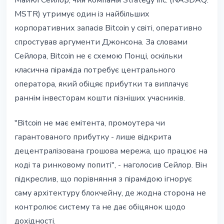
Майкл Сейлор, чия компанія Strategy Inc. (NASDAQ:
MSTR) утримує один із найбільших
корпоративних запасів Bitcoin у світі, оперативно
спростував аргументи Джонсона. За словами
Сейлора, Bitcoin не є схемою Понці, оскільки
класична піраміда потребує центрального
оператора, який обіцяє прибутки та виплачує
раннім інвесторам кошти пізніших учасників.
"Bitcoin не має емітента, промоутера чи
гарантованого прибутку - лише відкрита
децентралізована грошова мережа, що працює на
коді та ринковому попиті", - наголосив Сейлор. Він
підкреслив, що порівняння з пірамідою ігнорує
саму архітектуру блокчейну, де жодна сторона не
контролює систему та не дає обіцянок щодо
дохідності.