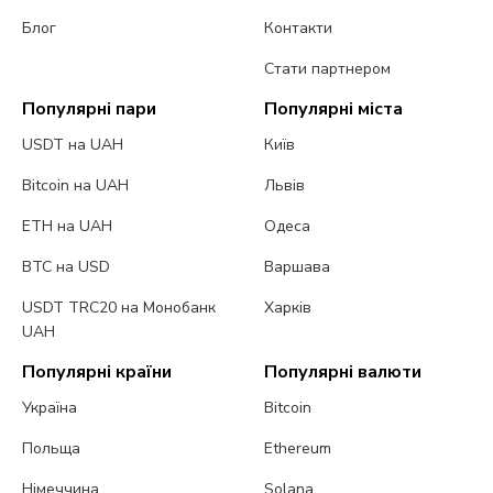
Блог
Контакти
Стати партнером
Популярні пари
Популярні міста
USDT на UAH
Київ
Bitcoin на UAH
Львів
ETH на UAH
Одеса
BTC на USD
Варшава
USDT TRC20 на Монобанк
Харків
UAH
Популярні країни
Популярні валюти
Україна
Bitcoin
Польща
Ethereum
Німеччина
Solana