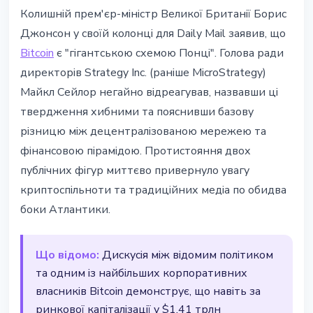
BITCOIN
Колишній прем'єр-міністр Великої Британії Борис
Борис Джонсон назвав Bitcoin
Джонсон у своїй колонці для Daily Mail заявив, що
пірамідою - Майкл Сейлор
Bitcoin
є "гігантською схемою Понці". Голова ради
відповів
директорів Strategy Inc. (раніше MicroStrategy)
Майкл Сейлор негайно відреагував, назвавши ці
14 березня 2026 р.
4 хв читання
твердження хибними та пояснивши базову
Наталія Дорофєєва
різницю між децентралізованою мережею та
фінансовою пірамідою. Протистояння двох
публічних фігур миттєво привернуло увагу
криптоспільноти та традиційних медіа по обидва
боки Атлантики.
Що відомо:
Дискусія між відомим політиком
та одним із найбільших корпоративних
власників Bitcoin демонструє, що навіть за
ринкової капіталізації у $1,41 трлн