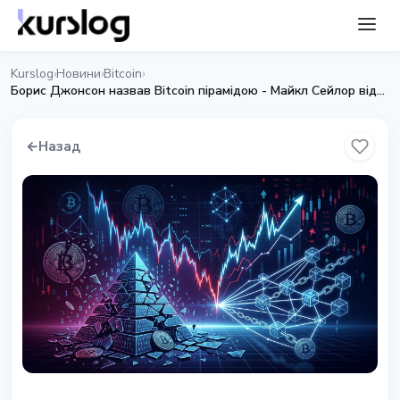
Kurslog
Новини
Bitcoin
›
›
›
Борис Джонсон назвав Bitcoin пірамідою - Майкл Сейлор відповів
←
Назад