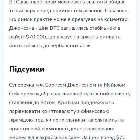
BTC дає інвесторам можливість зважити обидві
точки зору перед прийняттям рішення. Показово,
що ринок практично не відреагував на коментарі
Джонсона - ціна BTC залишилась стабільною в
районі $70 000, що вказує на зрілість ринку та
його стійкість до вербальних атак.
Підсумки
Суперечка між Борисом Джонсоном та Майклом
Сейлором відображає ширший суспільний розкол у
ставленні до Bitcoin. Критики продовжують
порівнювати криптовалюту з фінансовою
пірамідою, тоді як прихильники наполягають на
принциповій відмінності децентралізованої
мережі від шахрайських схем. За ціни понад $70