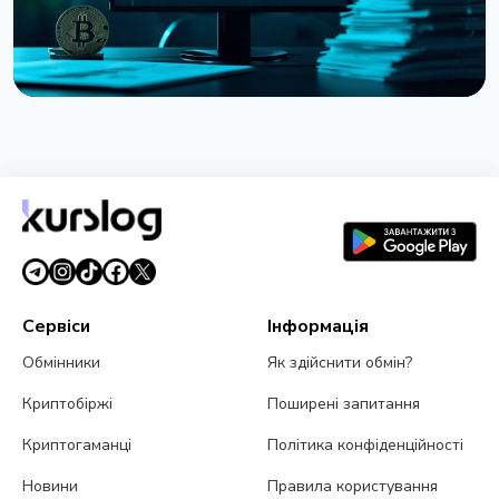
НОВИНА
Strategy отримала збиток $8,22 млрд у другому
кварталі через падіння Bitcoin
31 липня 2026 р.
5 хв читання
Сервіси
Інформація
Обмінники
Як здійснити обмін?
Криптобіржі
Поширені запитання
Криптогаманці
Політика конфіденційності
Новини
Правила користування