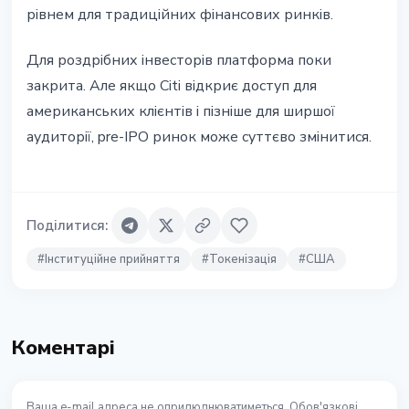
рівнем для традиційних фінансових ринків.
Для роздрібних інвесторів платформа поки
закрита. Але якщо Citi відкриє доступ для
американських клієнтів і пізніше для ширшої
аудиторії, pre-IPO ринок може суттєво змінитися.
Поділитися
:
#
Інституційне прийняття
#
Токенізація
#
США
Коментарі
Ваша e-mail адреса не оприлюднюватиметься. Обов'язкові