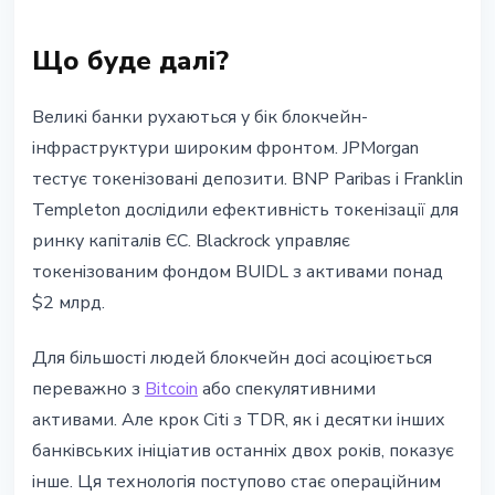
Що буде далі?
Великі банки рухаються у бік блокчейн-
інфраструктури широким фронтом. JPMorgan
тестує токенізовані депозити. BNP Paribas і Franklin
Templeton дослідили ефективність токенізації для
ринку капіталів ЄС. Blackrock управляє
токенізованим фондом BUIDL з активами понад
$2 млрд.
Для більшості людей блокчейн досі асоціюється
переважно з
Bitcoin
або спекулятивними
активами. Але крок Citi з TDR, як і десятки інших
банківських ініціатив останніх двох років, показує
інше. Ця технологія поступово стає операційним