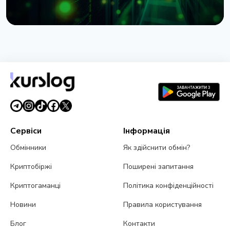
НОВИНА
BNY Mellon запускає стейкінг для інституційних
клієнтів разом із Galaxy
4 серпня 2026 р.
4 хв читання
Сервіси
Інформація
Обмінники
Як здійснити обмін?
Криптобіржі
Поширені запитання
Криптогаманці
Політика конфіденційності
Новини
Правила користування
Блог
Контакти