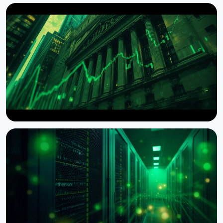
НОВИНА
ETF на біткоїн отримали $1 мільярд припливу за
тиждень
9 серпня 2026 р.
5 хв читання
НОВИНА
Wintermute отримав статус брокера-дилера в
США
7 серпня 2026 р.
4 хв читання