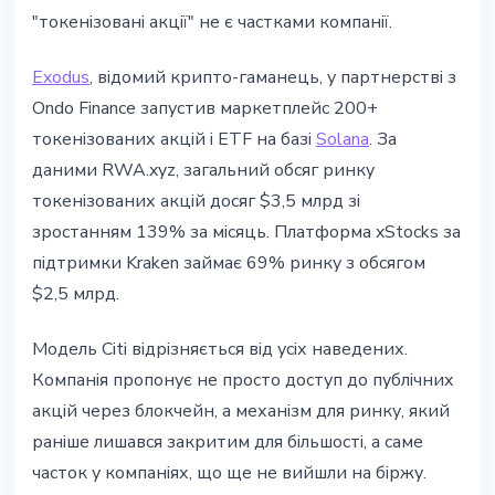
"токенізовані акції" не є частками компанії.
Exodus
, відомий крипто-гаманець, у партнерстві з
Ondo Finance запустив маркетплейс 200+
токенізованих акцій і ETF на базі
Solana
. За
даними RWA.xyz, загальний обсяг ринку
токенізованих акцій досяг $3,5 млрд зі
зростанням 139% за місяць. Платформа xStocks за
підтримки Kraken займає 69% ринку з обсягом
$2,5 млрд.
Модель Citi відрізняється від усіх наведених.
Компанія пропонує не просто доступ до публічних
акцій через блокчейн, а механізм для ринку, який
раніше лишався закритим для більшості, а саме
часток у компаніях, що ще не вийшли на біржу.