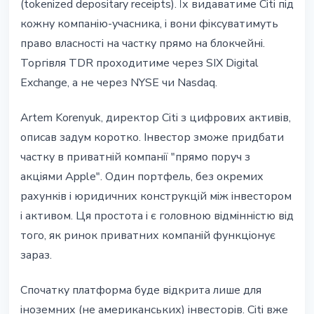
(tokenized depositary receipts). Їх видаватиме Citi під
кожну компанію-учасника, і вони фіксуватимуть
право власності на частку прямо на блокчейні.
Торгівля TDR проходитиме через SIX Digital
Exchange, а не через NYSE чи Nasdaq.
Artem Korenyuk, директор Citi з цифрових активів,
описав задум коротко. Інвестор зможе придбати
частку в приватній компанії "прямо поруч з
акціями Apple". Один портфель, без окремих
рахунків і юридичних конструкцій між інвестором
і активом. Ця простота і є головною відмінністю від
того, як ринок приватних компаній функціонує
зараз.
Спочатку платформа буде відкрита лише для
іноземних (не американських) інвесторів. Citi вже