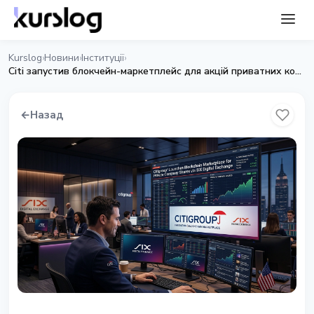
Kurslog
Новини
Інституції
›
›
›
Citi запустив блокчейн-маркетплейс для акцій приватних компаній
←
Назад