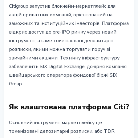
ІНСТИТУЦІЇ
Citigroup запустив блокчейн-маркетплейс для
Citi запустив блокчейн-
акцій приватних компаній, орієнтований на
маркетплейс для акцій
заможних та інституційних інвесторів. Платформа
приватних компаній
відкриє доступ до pre-IPO ринку через новий
інструмент, а саме токенізовані депозитарні
13 червня 2026 р.
4 хв читання
розписки, якими можна торгувати поруч зі
Наталія Дорофєєва
звичайними акціями. Технічну інфраструктуру
забезпечить SIX Digital Exchange, дочірня компанія
швейцарського оператора фондової біржі SIX
Group.
Як влаштована платформа Citi?
Основний інструмент маркетплейсу це
токенізовані депозитарні розписки, або TDR