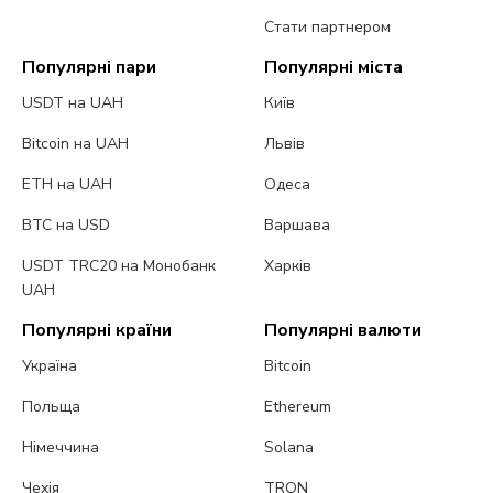
Стати партнером
Популярні пари
Популярні міста
USDT на UAH
Київ
Bitcoin на UAH
Львів
ETH на UAH
Одеса
BTC на USD
Варшава
USDT TRC20 на Монобанк
Харків
UAH
Популярні країни
Популярні валюти
Україна
Bitcoin
Польща
Ethereum
Німеччина
Solana
Чехія
TRON