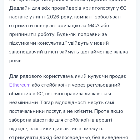
Дедлайн для всіх провайдерів криптопослуг у ЄС
настане у липні 2026 року: компанії зобов'язані
отримати повну авторизацію за MiCA або
припинити роботу. Будь-які поправки за
підсумками консультації увійдуть у новий
законодавчий цикл і займуть щонайменше кілька
років.
Для рядового користувача, який купує чи продає
Ethereum
або стейблкоїни через регульований
обмінник в ЄС, поточні правила лишаються
незмінними. Тягар відповідності несуть самі
постачальники послуг, а не клієнти. Проте якщо
заборона відсотків для стейблкоїнів врешті
відпаде, власники цих активів зможуть
отримувати дохід безпосередньо, без виведення