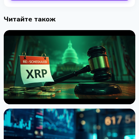
Читайте також
НОВИНА
Сенат США відклав голосування по Clarity Act до
вересня
7 серпня 2026 р.
4 хв читання