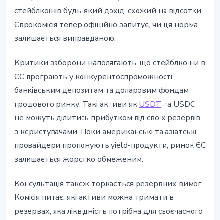
стейблкоїнів будь-який дохід, схожий на відсотки.
Єврокомісія тепер офіційно запитує, чи ця норма
залишається виправданою.
Критики заборони наполягають, що стейблкоїни в
ЄС програють у конкурентоспроможності
банківським депозитам та доларовим фондам
грошового ринку. Такі активи як
USDT
та USDC
не можуть ділитись прибутком від своїх резервів
з користувачами. Поки американські та азіатські
провайдери пропонують yield-продукти, ринок ЄС
залишається жорстко обмеженим.
Консультація також торкається резервних вимог.
Комісія питає, які активи можна тримати в
резервах, яка ліквідність потрібна для своєчасного