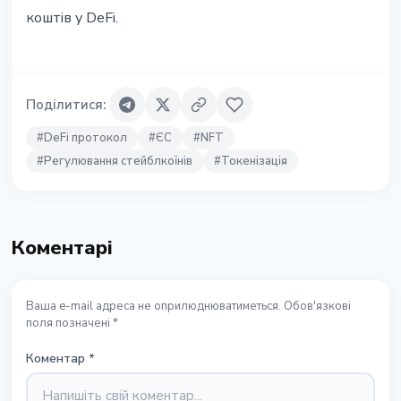
коштів у DeFi.
Поділитися
:
#
DeFi протокол
#
ЄС
#
NFT
#
Регулювання стейблкоїнів
#
Токенізація
Коментарі
Ваша e-mail адреса не оприлюднюватиметься. Обов'язкові
поля позначені *
Коментар
*