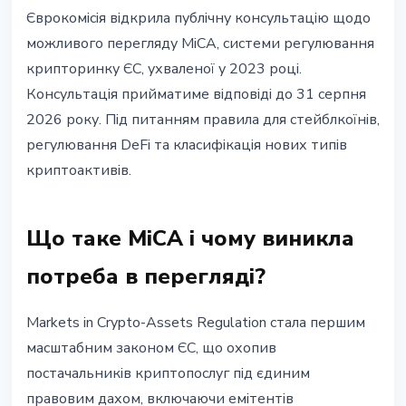
РЕГУЛЮВАННЯ
Єврокомісія відкрила публічну консультацію щодо
Єврокомісія переглядає MiCA:
можливого перегляду MiCA, системи регулювання
стейблкоїни, DeFi та нові
крипторинку ЄС, ухваленої у 2023 році.
прогалини у регулюванні
Консультація прийматиме відповіді до 31 серпня
2026 року. Під питанням правила для стейблкоїнів,
20 травня 2026 р.
3 хв читання
регулювання DeFi та класифікація нових типів
Наталія Дорофєєва
криптоактивів.
Що таке MiCA і чому виникла
потреба в перегляді?
Markets in Crypto-Assets Regulation стала першим
масштабним законом ЄС, що охопив
постачальників криптопослуг під єдиним
правовим дахом, включаючи емітентів