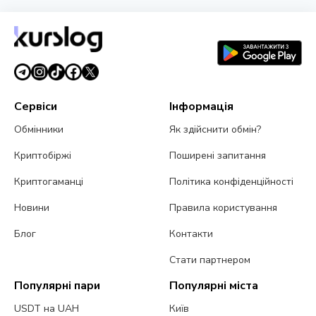
SEC зупинила опціони Nasdaq на біткоїн через
позов CME
3 серпня 2026 р.
4 хв читання
Сервіси
Інформація
Обмінники
Як здійснити обмін?
Криптобіржі
Поширені запитання
Криптогаманці
Політика конфіденційності
Новини
Правила користування
Блог
Контакти
Стати партнером
Популярні пари
Популярні міста
USDT на UAH
Київ