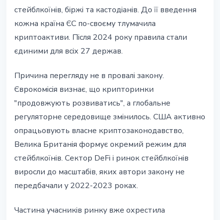
стейблкоїнів, біржі та кастодіанів. До її введення
кожна країна ЄС по-своєму тлумачила
криптоактиви. Після 2024 року правила стали
єдиними для всіх 27 держав.
Причина перегляду не в провалі закону.
Єврокомісія визнає, що крипторинки
"продовжують розвиватись", а глобальне
регуляторне середовище змінилось. США активно
опрацьовують власне криптозаконодавство,
Велика Британія формує окремий режим для
стейблкоїнів. Сектор DeFi і ринок стейблкоїнів
виросли до масштабів, яких автори закону не
передбачали у 2022-2023 роках.
Частина учасників ринку вже охрестила