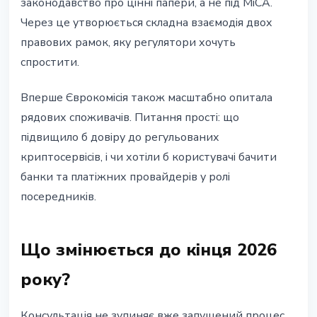
законодавство про цінні папери, а не під MiCA.
Через це утворюється складна взаємодія двох
правових рамок, яку регулятори хочуть
спростити.
Вперше Єврокомісія також масштабно опитала
рядових споживачів. Питання прості: що
підвищило б довіру до регульованих
криптосервісів, і чи хотіли б користувачі бачити
банки та платіжних провайдерів у ролі
посередників.
Що змінюється до кінця 2026
року?
Консультація не зупиняє вже запущений процес.