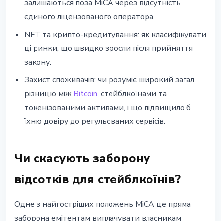
залишаються поза MiCA через відсутність
єдиного ліцензованого оператора.
NFT та крипто-кредитування: як класифікувати
ці ринки, що швидко зросли після прийняття
закону.
Захист споживачів: чи розуміє широкий загал
різницю між
Bitcoin
, стейблкоїнами та
токенізованими активами, і що підвищило б
їхню довіру до регульованих сервісів.
Чи скасують заборону
відсотків для стейблкоїнів?
Одне з найгостріших положень MiCA це пряма
заборона емітентам виплачувати власникам