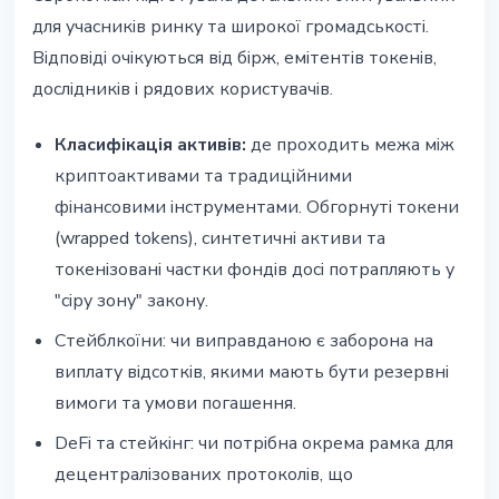
для учасників ринку та широкої громадськості.
Відповіді очікуються від бірж, емітентів токенів,
дослідників і рядових користувачів.
Класифікація активів:
де проходить межа між
криптоактивами та традиційними
фінансовими інструментами. Обгорнуті токени
(wrapped tokens), синтетичні активи та
токенізовані частки фондів досі потрапляють у
"сіру зону" закону.
Стейблкоїни: чи виправданою є заборона на
виплату відсотків, якими мають бути резервні
вимоги та умови погашення.
DeFi та стейкінг: чи потрібна окрема рамка для
децентралізованих протоколів, що