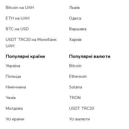
Bitcoin на UAH
Львів
ETH на UAH
Одеса
BTC на USD
Варшава
USDT TRC20 на Монобанк
Харків
UAH
Популярні країни
Популярні валюти
Україна
Bitcoin
Польща
Ethereum
Німеччина
Solana
Чехія
TRON
Молдова
USDT TRC20
Усі країни
Усі валюти