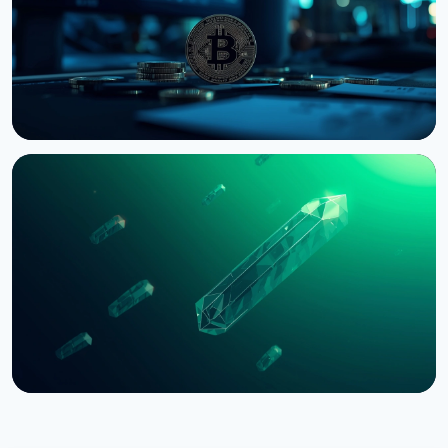
НОВИНА
Bernstein попереджає про удар по крипторинку
через провал CLARITY Act у Сенаті
3 серпня 2026 р.
5 хв читання
НОВИНА