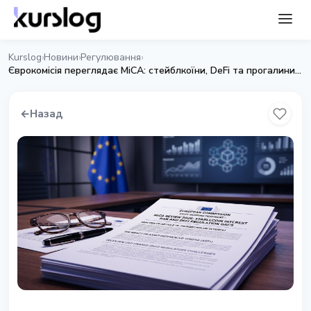
Kurslog
Новини
Регулювання
›
›
›
Єврокомісія переглядає MiCA: стейблкоїни, DeFi та прогалини у регулюванні
←
Назад