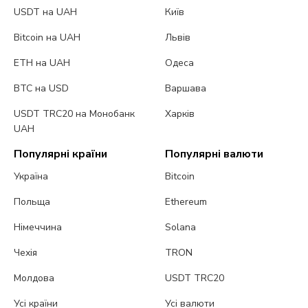
USDT на UAH
Київ
Bitcoin на UAH
Львів
ETH на UAH
Одеса
BTC на USD
Варшава
USDT TRC20 на Монобанк
Харків
UAH
Популярні країни
Популярні валюти
Україна
Bitcoin
Польща
Ethereum
Німеччина
Solana
Чехія
TRON
Молдова
USDT TRC20
Усі країни
Усі валюти