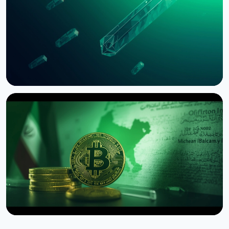
3 серпня 2026 р.
5 хв читання
НОВИНА
SEC зупинила опціони Nasdaq на біткоїн через
позов CME
3 серпня 2026 р.
4 хв читання