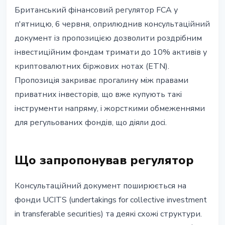
РЕГУЛЮВАННЯ
Британський фінансовий регулятор FCA у
FCA пропонує 10%
п'ятницю, 6 червня, оприлюднив консультаційний
криптовалютних ETN для
документ із пропозицією дозволити роздрібним
роздрібних фондів Великої
інвестиційним фондам тримати до 10% активів у
Британії
криптовалютних біржових нотах (ETN).
Пропозиція закриває прогалину між правами
9 червня 2026 р.
3 хв читання
приватних інвесторів, що вже купують такі
Наталія Дорофєєва
інструменти напряму, і жорсткими обмеженнями
для регульованих фондів, що діяли досі.
Що запропонував регулятор
Консультаційний документ поширюється на
фонди UCITS (undertakings for collective investment
in transferable securities) та деякі схожі структури.