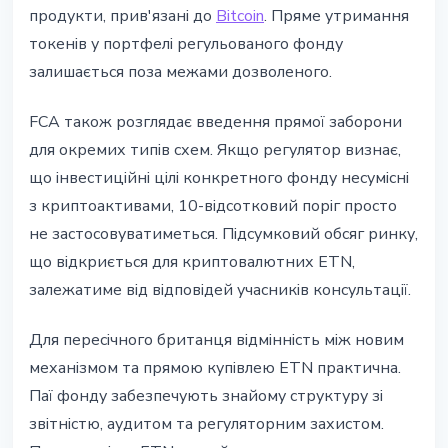
продукти, прив'язані до
Bitcoin
. Пряме утримання
токенів у портфелі регульованого фонду
залишається поза межами дозволеного.
FCA також розглядає введення прямої заборони
для окремих типів схем. Якщо регулятор визнає,
що інвестиційні цілі конкретного фонду несумісні
з криптоактивами, 10-відсотковий поріг просто
не застосовуватиметься. Підсумковий обсяг ринку,
що відкриється для криптовалютних ETN,
залежатиме від відповідей учасників консультації.
Для пересічного британця відмінність між новим
механізмом та прямою купівлею ETN практична.
Паї фонду забезпечують знайому структуру зі
звітністю, аудитом та регуляторним захистом.