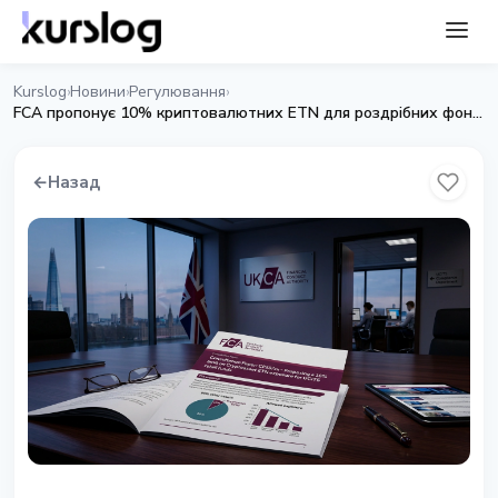
Kurslog
Новини
Регулювання
›
›
›
FCA пропонує 10% криптовалютних ETN для роздрібних фондів
←
Назад