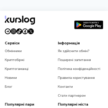
НОВИНА
США заборонили іранську схему страхування
суден за біткоїни
1 серпня 2026 р.
4 хв читання
Сервіси
Інформація
Обмінники
Як здійснити обмін?
Криптобіржі
Поширені запитання
Криптогаманці
Політика конфіденційності
Новини
Правила користування
Блог
Контакти
Стати партнером
Популярні пари
Популярні міста