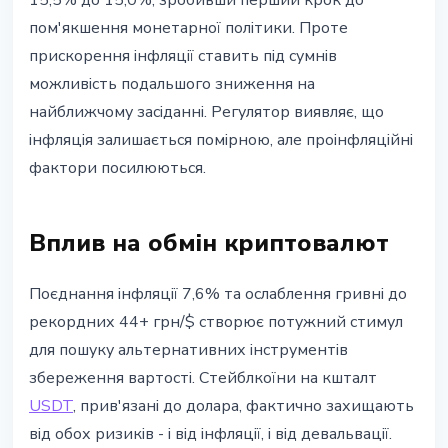
15,5% до 15,0%, зробивши перший крок до
пом'якшення монетарної політики. Проте
прискорення інфляції ставить під сумнів
можливість подальшого зниження на
найближчому засіданні. Регулятор виявляє, що
інфляція залишається помірною, але проінфляційні
фактори посилюються.
Вплив на обмін криптовалют
Поєднання інфляції 7,6% та ослаблення гривні до
рекордних 44+ грн/$ створює потужний стимул
для пошуку альтернативних інструментів
збереження вартості. Стейблкоїни на кшталт
USDT
, прив'язані до долара, фактично захищають
від обох ризиків - і від інфляції, і від девальвації.