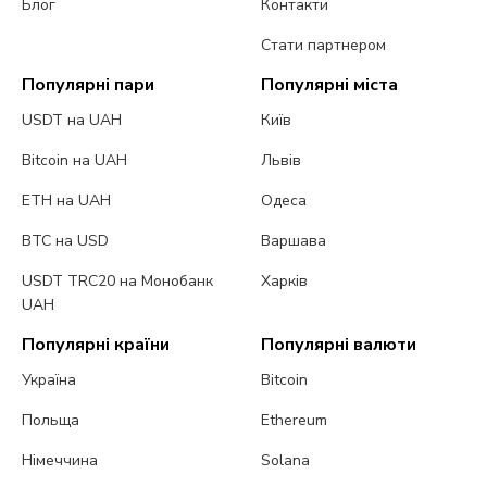
Блог
Контакти
Стати партнером
Популярні пари
Популярні міста
USDT на UAH
Київ
Bitcoin на UAH
Львів
ETH на UAH
Одеса
BTC на USD
Варшава
USDT TRC20 на Монобанк
Харків
UAH
Популярні країни
Популярні валюти
Україна
Bitcoin
Польща
Ethereum
Німеччина
Solana