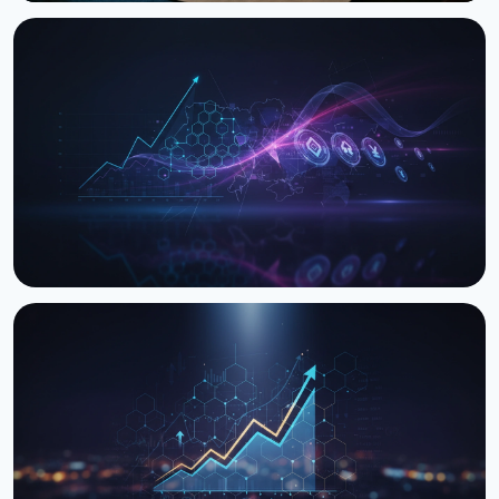
НОВИНА
Україна вперше передала вилучену крипту в
управління ARMA: $8.3 млн USDT
29 червня 2026 р.
3 хв читання
НОВИНА
Закон про оподаткування криптовалют: Рада
готує друге читання
26 березня 2026 р.
3 хв читання