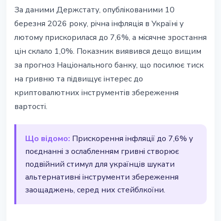
УКРАЇНА
За даними Держстату, опублікованими 10
Інфляція в Україні прискорилась
березня 2026 року, річна інфляція в Україні у
до 7,6% - тиск на гривню зростає
лютому прискорилася до 7,6%, а місячне зростання
цін склало 1,0%. Показник виявився дещо вищим
13 березня 2026 р.
2 хв читання
за прогноз Національного банку, що посилює тиск
Наталія Дорофєєва
на гривню та підвищує інтерес до
криптовалютних інструментів збереження
вартості.
Що відомо:
Прискорення інфляції до 7,6% у
поєднанні з ослабленням гривні створює
подвійний стимул для українців шукати
альтернативні інструменти збереження
заощаджень, серед них стейблкоїни.