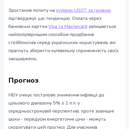
Зростання попиту на
купівлю USDT за гривню
підтверджує цю тенденцію. Оплата через
банківські картки
Visa та Mastercard
залишається
найпопулярнішим способом придбання
стейблкоїнів серед українських користувачів, які
прагнуть зберегти купівельну спроможність своїх
заощаджень.
Прогноз
НБУ очікує поступове зниження інфляції до
цільового діапазону 5% ± 1 п.п. у
середньостроковій перспективі, проте зовнішні
шоки - передусім енергетичні ціни - можуть
скоригувати цей прогноз. Для учасників