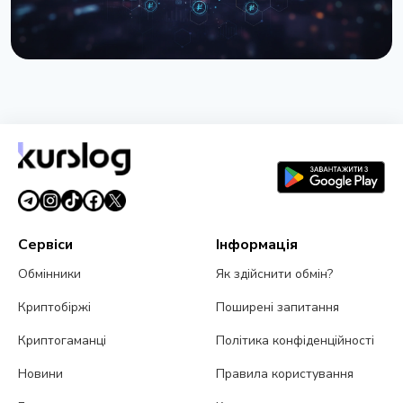
НОВИНА
Гривня стабілізувалась нижче 44 грн/$ - НБУ
витратив рекордні $1,34 млрд
26 березня 2026 р.
3 хв читання
Сервіси
Інформація
Обмінники
Як здійснити обмін?
Криптобіржі
Поширені запитання
Криптогаманці
Політика конфіденційності
Новини
Правила користування