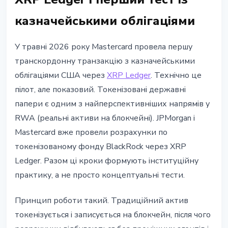
казначейськими облігаціями
У травні 2026 року Mastercard провела першу
транскордонну транзакцію з казначейськими
облігаціями США через
XRP Ledger
. Технічно це
пілот, але показовий. Токенізовані державні
папери є одним з найперспективніших напрямів у
RWA (реальні активи на блокчейні). JPMorgan і
Mastercard вже провели розрахунки по
токенізованому фонду BlackRock через XRP
Ledger. Разом ці кроки формують інституційну
практику, а не просто концептуальні тести.
Принцип роботи такий. Традиційний актив
токенізується і записується на блокчейн, після чого