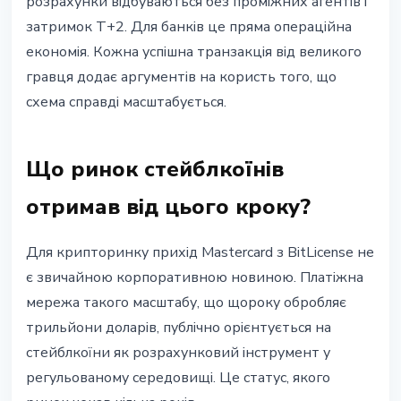
розрахунки відбуваються без проміжних агентів і
затримок T+2. Для банків це пряма операційна
економія. Кожна успішна транзакція від великого
гравця додає аргументів на користь того, що
схема справді масштабується.
Що ринок стейблкоїнів
отримав від цього кроку?
Для крипторинку прихід Mastercard з BitLicense не
є звичайною корпоративною новиною. Платіжна
мережа такого масштабу, що щороку обробляє
трильйони доларів, публічно орієнтується на
стейблкоїни як розрахунковий інструмент у
регульованому середовищі. Це статус, якого