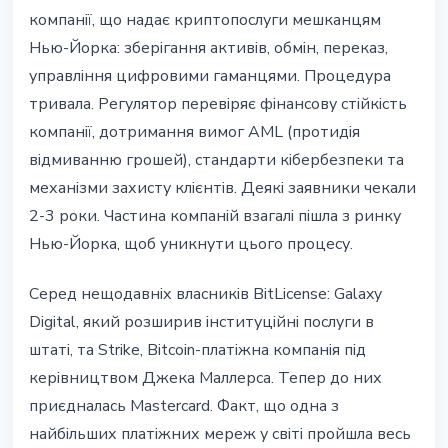
компанії, що надає криптопослуги мешканцям
Нью-Йорка: зберігання активів, обмін, переказ,
управління цифровими гаманцями. Процедура
тривала. Регулятор перевіряє фінансову стійкість
компанії, дотримання вимог AML (протидія
відмиванню грошей), стандарти кібербезпеки та
механізми захисту клієнтів. Деякі заявники чекали
2-3 роки. Частина компаній взагалі пішла з ринку
Нью-Йорка, щоб уникнути цього процесу.
Серед нещодавніх власників BitLicense: Galaxy
Digital, який розширив інституційні послуги в
штаті, та Strike, Bitcoin-платіжна компанія під
керівництвом Джека Маллерса. Тепер до них
приєдналась Mastercard. Факт, що одна з
найбільших платіжних мереж у світі пройшла весь