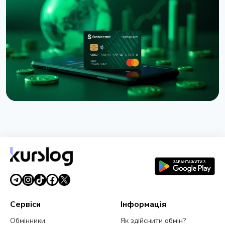
Binance подала до суду на RedotPay через
переманювання 470 000 користувачів
6 серпня 2026 р.
4 хв читання
НОВИНА
Western Union запустив Stablecard для переказів
у доларовому стейблкоїні
6 серпня 2026 р.
5 хв читання
Сервіси
Інформація
Обмінники
Як здійснити обмін?