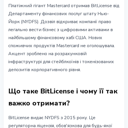
СТЕЙБЛКОЇНИ
Платіжний гігант Mastercard отримав BitLicense від
Mastercard отримала BitLicense
Департаменту фінансових послуг штату Нью-
NYDFS: фокус на стейблкоїни та
Йорк (NYDFS). Дозвіл відкриває компанії право
токенізовані депозити
легально вести бізнес з цифровими активами в
найбільшому фінансовому хабі США. Нових
27 травня 2026 р.
3 хв читання
споживчих продуктів Mastercard не оголошувала.
Наталія Дорофєєва
Акцент зроблено на розрахунковій
інфраструктурі для стейблкоїнів і токенізованих
депозитів корпоративного рівня.
Що таке BitLicense і чому її так
важко отримати?
BitLicense видає NYDFS з 2015 року. Це
регуляторна ліцензія, обов'язкова для будь-якої