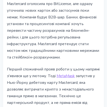
Mastercard оголосила про BitLicense, але одразу
уточнила: нових карток або застосунків поки
немає. Компанія будує B2B-шар. Банки, фінансові
установи та процесингові компанії хочуть
перевести частину розрахунків на блокчейн-
рейки, і для цього потрібна регульована
інфраструктура. Mastercard претендує стати
мостом між традиційними картковими мережами
та стейблкоїн-розрахунками.
Перший споживчий прояв роботи у цьому напрямі
з'явився ще у лютому. Тоді
MetaMask
запустив у
Нью-Йорку дебетову карту Mastercard, яка
дозволяє витрачати крипто з некастодіального
гаманця прямо в магазинах. Технічно це
партнерський продукт, а не пряма емісія від