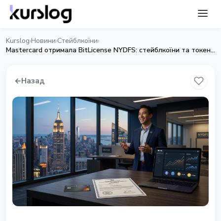
Kurslog
Новини
Стейблкоїни
›
›
›
Mastercard отримала BitLicense NYDFS: стейблкоїни та токенізовані депозити
←
Назад