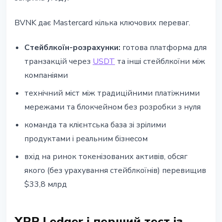
BVNK дає Mastercard кілька ключових переваг.
Стейблкоїн-розрахунки:
готова платформа для
транзакцій через
USDT
та інші стейблкоїни між
компаніями
технічний міст між традиційними платіжними
мережами та блокчейном без розробки з нуля
команда та клієнтська база зі зрілими
продуктами і реальним бізнесом
вхід на ринок токенізованих активів, обсяг
якого (без урахування стейблкоїнів) перевищив
$33,8 млрд
XRP Ledger і перший тест із