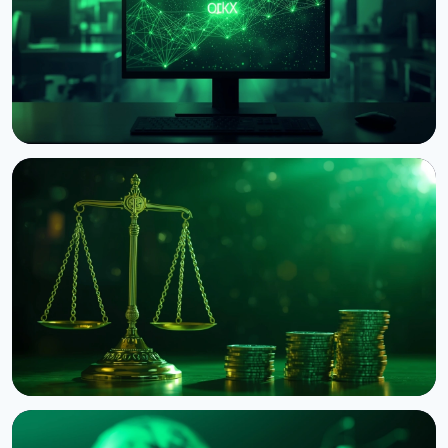
НОВИНА
Circle запустив нативний USDC на блокчейні OKX
X Layer
8 серпня 2026 р.
3 хв читання
НОВИНА