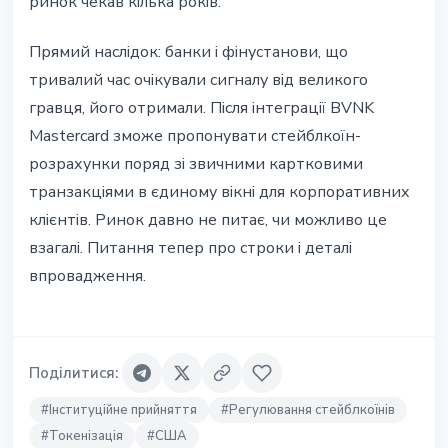
ринок чекав кілька років.
Прямий наслідок: банки і фінустанови, що
тривалий час очікували сигналу від великого
гравця, його отримали. Після інтеграції BVNK
Mastercard зможе пропонувати стейблкоїн-
розрахунки поряд зі звичними картковими
транзакціями в єдиному вікні для корпоративних
клієнтів. Ринок давно не питає, чи можливо це
взагалі. Питання тепер про строки і деталі
впровадження.
Поділитися
:
#
Інституційне прийняття
#
Регулювання стейблкоїнів
#
Токенізація
#
США