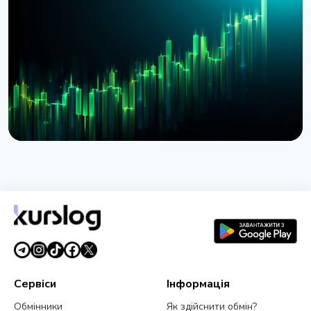
BlackRock токенізував доступ до $311 млрд
грошових фондів у Європі через Kinexys
JPMorgan
4 серпня 2026 р.
5 хв читання
НОВИНА
BlackRock запустив токенізовані фонди BSTBL і
BRSRV для резервів стейблкоінів
3 серпня 2026 р.
5 хв читання
Сервіси
Інформація
Обмінники
Як здійснити обмін?