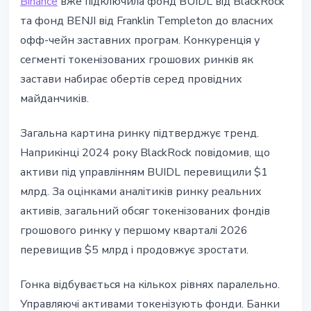
Binance
вже підключила фонд BUIDL від BlackRock
та фонд BENJI від Franklin Templeton до власних
офф-чейн заставних програм. Конкуренція у
сегменті токенізованих грошових ринків як
застави набирає обертів серед провідних
майданчиків.
Загальна картина ринку підтверджує тренд.
Наприкінці 2024 року BlackRock повідомив, що
активи під управлінням BUIDL перевищили $1
млрд. За оцінками аналітиків ринку реальних
активів, загальний обсяг токенізованих фондів
грошового ринку у першому кварталі 2026
перевищив $5 млрд і продовжує зростати.
Гонка відбувається на кількох рівнях паралельно.
Управляючі активами токенізують фонди. Банки