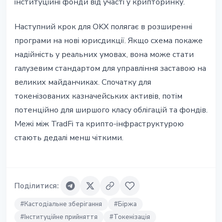
інституційні фонди від участі у крипторинку.
Наступний крок для OKX полягає в розширенні
програми на нові юрисдикції. Якщо схема покаже
надійність у реальних умовах, вона може стати
галузевим стандартом для управління заставою на
великих майданчиках. Спочатку для
токенізованих казначейських активів, потім
потенційно для ширшого класу облігацій та фондів.
Межі між TradFi та крипто-інфраструктурою
стають дедалі менш чіткими.
Поділитися
:
#
Кастодіальне зберігання
#
Біржа
#
Інституційне прийняття
#
Токенізація