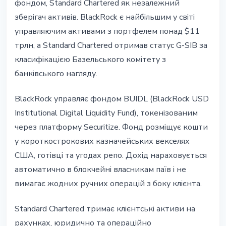
фондом, Standard Chartered як незалежний
зберігач активів. BlackRock є найбільшим у світі
управляючим активами з портфелем понад $11
трлн, а Standard Chartered отримав статус G-SIB за
класифікацією Базельського комітету з
банківського нагляду.
BlackRock управляє фондом BUIDL (BlackRock USD
Institutional Digital Liquidity Fund), токенізованим
через платформу Securitize. Фонд розміщує кошти
у короткострокових казначейських векселях
США, готівці та угодах репо. Дохід нараховується
автоматично в блокчейні власникам паїв і не
вимагає жодних ручних операцій з боку клієнта.
Standard Chartered тримає клієнтські активи на
рахунках, юридично та операційно