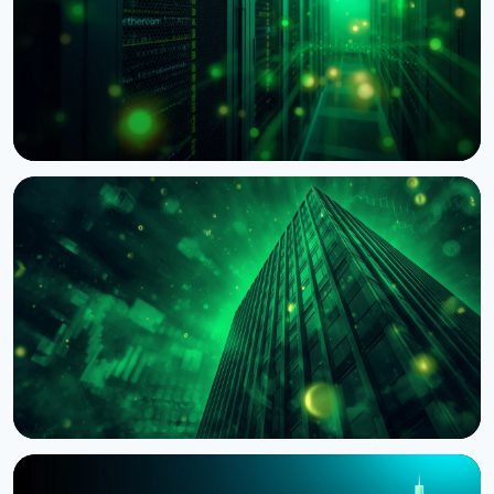
НОВИНА
BNY Mellon запускає стейкінг для інституційних
клієнтів разом із Galaxy
4 серпня 2026 р.
4 хв читання
НОВИНА