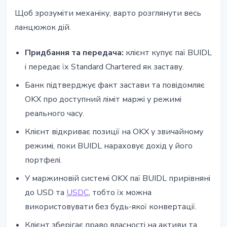
Щоб зрозуміти механіку, варто розглянути весь
ланцюжок дій.
Придбання та передача:
клієнт купує паї BUIDL
і передає їх Standard Chartered як заставу.
Банк підтверджує факт застави та повідомляє
OKX про доступний ліміт маржі у режимі
реального часу.
Клієнт відкриває позиції на OKX у звичайному
режимі, поки BUIDL нараховує дохід у його
портфелі.
У маржиновій системі OKX паї BUIDL прирівняні
до USD та
USDC
, тобто їх можна
використовувати без будь-якої конвертації.
Клієнт зберігає право власності на активи та