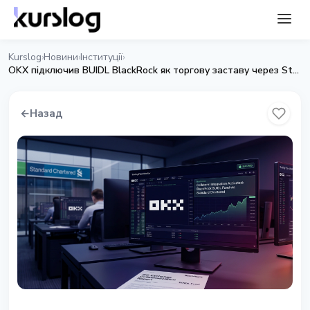
Kurslog
Новини
Інституції
›
›
›
OKX підключив BUIDL BlackRock як торгову заставу через Standard Chartered
←
Назад