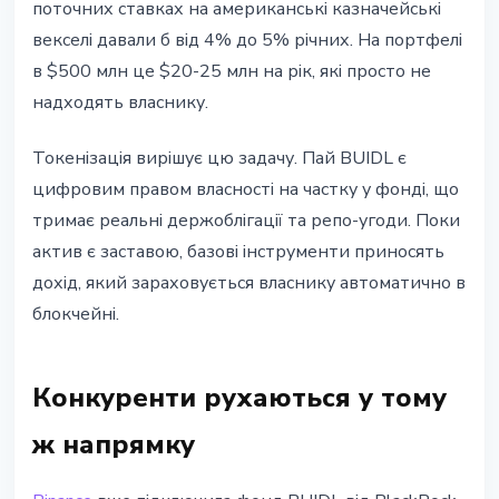
поточних ставках на американські казначейські
векселі давали б від 4% до 5% річних. На портфелі
в $500 млн це $20-25 млн на рік, які просто не
надходять власнику.
Токенізація вирішує цю задачу. Пай BUIDL є
цифровим правом власності на частку у фонді, що
тримає реальні держоблігації та репо-угоди. Поки
актив є заставою, базові інструменти приносять
дохід, який зараховується власнику автоматично в
блокчейні.
Конкуренти рухаються у тому
ж напрямку