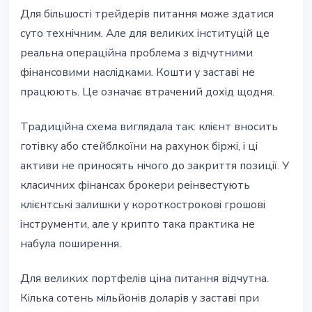
Для більшості трейдерів питання може здатися
суто технічним. Але для великих інституцій це
реальна операційна проблема з відчутними
фінансовими наслідками. Кошти у заставі не
працюють. Це означає втрачений дохід щодня.
Традиційна схема виглядала так: клієнт вносить
готівку або стейблкоїни на рахунок біржі, і ці
активи не приносять нічого до закриття позиції. У
класичних фінансах брокери реінвестують
клієнтські залишки у короткострокові грошові
інструменти, але у крипто така практика не
набула поширення.
Для великих портфелів ціна питання відчутна.
Кілька сотень мільйонів доларів у заставі при