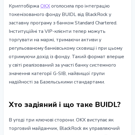
ІНСТИТУЦІЇ
Криптобіржа
OKX
оголосила про інтеграцію
OKX підключив BUIDL BlackRock
токенізованого фонду BUIDL від BlackRock у
як торгову заставу через
заставну програму з банком Standard Chartered.
Standard Chartered
Інституційні та VIP-клієнти тепер можуть
торгувати на маржі, тримаючи активи у
28 квітня 2026 р.
4 хв читання
регульованому банківському сховищі і при цьому
Наталія Дорофєєва
отримуючи дохід із фонду. Такий формат вперше
у світі реалізований за участі банку системного
значення категорії G-SIB, найвищої групи
надійності за Базельськими стандартами.
Хто задіяний і що таке BUIDL?
В угоді три ключові сторони. OKX виступає як
торговий майданчик, BlackRock як управляючий