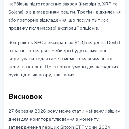
найбільш підготовлених заявок (ймовірно, XRP та
Solana), з відкладенням решти. Третій - відхилення
або повторне відкладення, що посилить тиск
продажу після масової експірації опціонів.
Збіг рішень SEC з експірацією $13,5 млрд на Deribit
означає, що маркетмейкери будуть змушені
коригувати хеджі саме в момент максимальної
невизначеності. Це створює умови для каскадних
рухів ціни, як вгору, так і вниз.
Висновок
27 березня 2026 року може стати найважливішим
днем для крипторегулювання з моменту
затвердження перших Bitcoin ETF у січні 2024