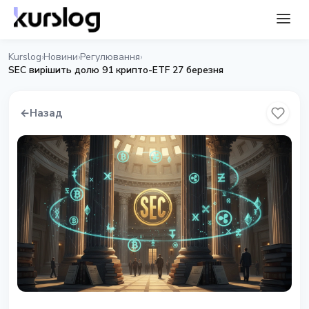
Kurslog
Новини
Регулювання
›
›
›
SEC вирішить долю 91 крипто-ETF 27 березня
←
Назад