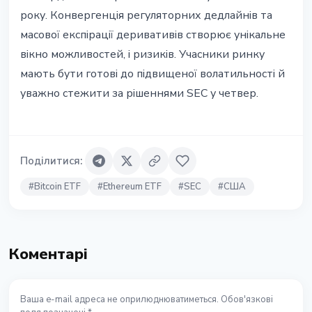
року. Конвергенція регуляторних дедлайнів та
масової експірації деривативів створює унікальне
вікно можливостей, і ризиків. Учасники ринку
мають бути готові до підвищеної волатильності й
уважно стежити за рішеннями SEC у четвер.
Поділитися
:
#
Bitcoin ETF
#
Ethereum ETF
#
SEC
#
США
Коментарі
Ваша e-mail адреса не оприлюднюватиметься. Обов'язкові