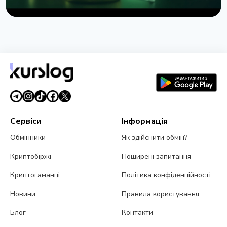
НОВИНА
США заборонили іранську схему страхування
суден за біткоїни
1 серпня 2026 р.
4 хв читання
Сервіси
Інформація
Обмінники
Як здійснити обмін?
Криптобіржі
Поширені запитання
Криптогаманці
Політика конфіденційності
Новини
Правила користування
Блог
Контакти