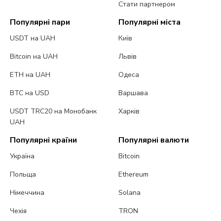
Стати партнером
Популярні пари
Популярні міста
USDT на UAH
Київ
Bitcoin на UAH
Львів
ETH на UAH
Одеса
BTC на USD
Варшава
USDT TRC20 на Монобанк
Харків
UAH
Популярні країни
Популярні валюти
Україна
Bitcoin
Польща
Ethereum
Німеччина
Solana
Чехія
TRON