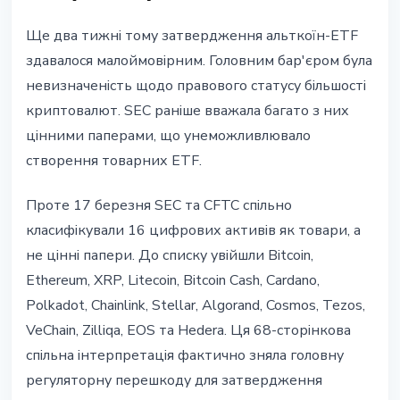
Ще два тижні тому затвердження альткоїн-ETF
здавалося малоймовірним. Головним бар'єром була
невизначеність щодо правового статусу більшості
криптовалют. SEC раніше вважала багато з них
цінними паперами, що унеможливлювало
створення товарних ETF.
Проте 17 березня SEC та CFTC спільно
класифікували 16 цифрових активів як товари, а
не цінні папери. До списку увійшли Bitcoin,
Ethereum, XRP, Litecoin, Bitcoin Cash, Cardano,
Polkadot, Chainlink, Stellar, Algorand, Cosmos, Tezos,
VeChain, Zilliqa, EOS та Hedera. Ця 68-сторінкова
спільна інтерпретація фактично зняла головну
регуляторну перешкоду для затвердження