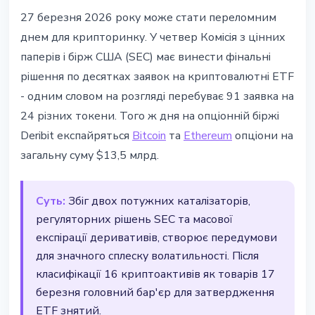
РЕГУЛЮВАННЯ
27 березня 2026 року може стати переломним
SEC вирішить долю 91 крипто-
днем для крипторинку. У четвер Комісія з цінних
ETF 27 березня - $13,5 млрд
паперів і бірж США (SEC) має винести фінальні
опціонів експайряться
рішення по десятках заявок на криптовалютні ETF
- одним словом на розгляді перебуває 91 заявка на
24 березня 2026 р.
3 хв читання
24 різних токени. Того ж дня на опціонній біржі
Наталія Дорофєєва
Deribit експайряться
Bitcoin
та
Ethereum
опціони на
загальну суму $13,5 млрд.
Суть:
Збіг двох потужних каталізаторів,
регуляторних рішень SEC та масової
експірації деривативів, створює передумови
для значного сплеску волатильності. Після
класифікації 16 криптоактивів як товарів 17
березня головний бар'єр для затвердження
ETF знятий.