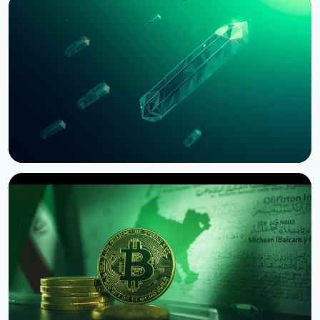
НОВИНА
Bernstein попереджає про удар по крипторинку
через провал CLARITY Act у Сенаті
3 серпня 2026 р.
5 хв читання
НОВИНА
SEC зупинила опціони Nasdaq на біткоїн через
позов CME
3 серпня 2026 р.
4 хв читання