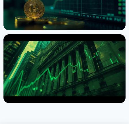
НОВИНА
ETF на біткоїн отримали $1 мільярд припливу за
тиждень
9 серпня 2026 р.
5 хв читання
НОВИНА
Wintermute отримав статус брокера-дилера в
США