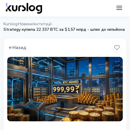
Kurslog
Новини
Інституції
›
›
›
Strategy купила 22 337 BTC за $1,57 млрд - шлях до мільйона
←
Назад