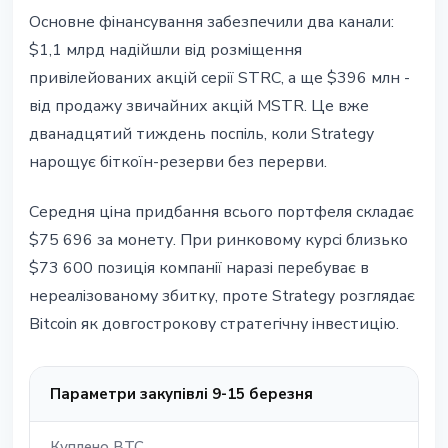
Основне фінансування забезпечили два канали:
$1,1 млрд надійшли від розміщення
привілейованих акцій серії STRC, а ще $396 млн -
від продажу звичайних акцій MSTR. Це вже
дванадцятий тиждень поспіль, коли Strategy
нарощує біткоїн-резерви без перерви.
Середня ціна придбання всього портфеля складає
$75 696 за монету. При ринковому курсі близько
$73 600 позиція компанії наразі перебуває в
нереалізованому збитку, проте Strategy розглядає
Bitcoin як довгострокову стратегічну інвестицію.
Параметри закупівлі 9-15 березня
Куплено BTC