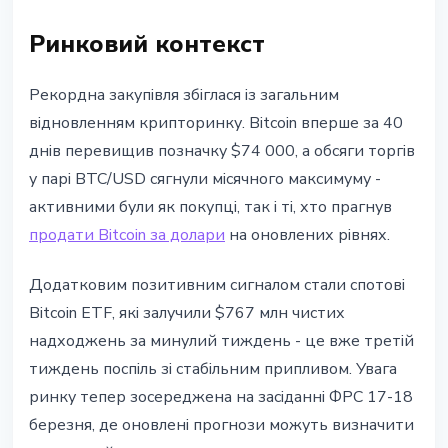
Ринковий контекст
Рекордна закупівля збіглася із загальним
відновленням крипторинку. Bitcoin вперше за 40
днів перевищив позначку $74 000, а обсяги торгів
у парі BTC/USD сягнули місячного максимуму -
активними були як покупці, так і ті, хто прагнув
продати Bitcoin за долари
на оновлених рівнях.
Додатковим позитивним сигналом стали спотові
Bitcoin ETF, які залучили $767 млн чистих
надходжень за минулий тиждень - це вже третій
тиждень поспіль зі стабільним припливом. Увага
ринку тепер зосереджена на засіданні ФРС 17-18
березня, де оновлені прогнози можуть визначити