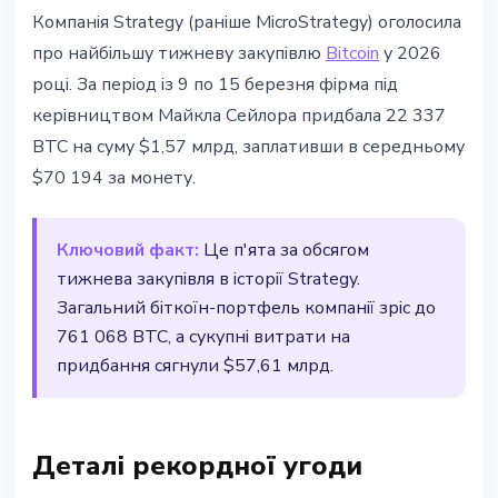
ІНСТИТУЦІЇ
Компанія Strategy (раніше MicroStrategy) оголосила
Strategy купила рекордні 22 337
про найбільшу тижневу закупівлю
Bitcoin
у 2026
BTC за $1,57 млрд - шлях до
році. За період із 9 по 15 березня фірма під
мільйона Bitcoin
керівництвом Майкла Сейлора придбала 22 337
BTC на суму $1,57 млрд, заплативши в середньому
17 березня 2026 р.
2 хв читання
$70 194 за монету.
Наталія Дорофєєва
Ключовий факт:
Це п'ята за обсягом
тижнева закупівля в історії Strategy.
Загальний біткоїн-портфель компанії зріс до
761 068 BTC, а сукупні витрати на
придбання сягнули $57,61 млрд.
Деталі рекордної угоди