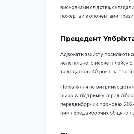
висновками слідства, складали
пожертви з опонентами прези
Прецедент Улбріхта
Адвокати захисту посилаються 
нелегального маркетплейсу Si
та додаткові 40 років за торгі
Порівняння не витримує деталь
широку підтримку серед лібер
передвиборчих промовах 2024 р
ним передвиборчих обіцянок в