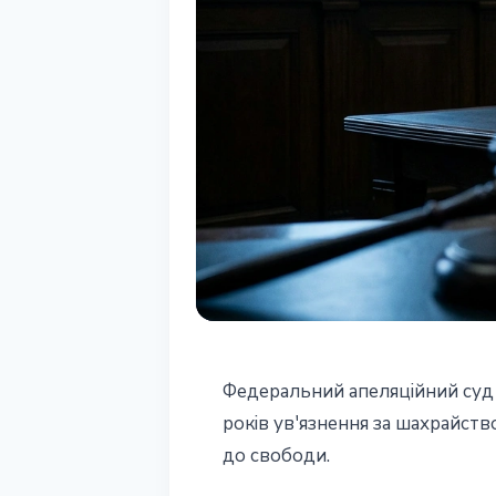
РЕГУЛЮВАННЯ
Федеральний апеляційний суд
Суд підтвердив
років ув'язнення за шахрайств
до свободи.
Фріда: апеляц