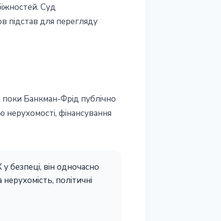
іжностей. Суд
ов підстав для перегляду
а: поки Банкман-Фрід публічно
лю нерухомості, фінансування
X у безпеці, він одночасно
 нерухомість, політичні