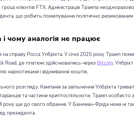
 гроші клієнтів FTX. Адміністрація Трампа неодноразово
дента, що робить помилування політично ризикованим
 і чому аналогія не працює
на справу Росса Улбріхта. У січні 2025 року Трамп пом
lk Road, де платежі здійснювались через
Bitcoin
. Улбріх
влю наркотиками і відмивання коштів.
ного розгляду. Кампанія за звільнення Улбріхта тривала
таріанців та частини криптоспільноти. Трамп особисто 
оку ще до свого обрання. У Банкман-Фріда нема ні такої
ід президента.