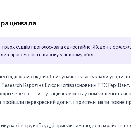
.
спрацювала
з трьох суддів проголосувала одностайно. Жоден з оскарж
див правомірність вироку у повному обсязі.
і відіграли свідки обвинувачення, які уклали угоди зі
esearch Кароліна Елісон і співзасновник FTX Гері Ванг. 
віри через особисту зацікавленість у пом'якшенні влас
а пройшли перехресний допит, і присяжні мали повне пр
икував інструкції судді присяжним щодо шахрайства з 