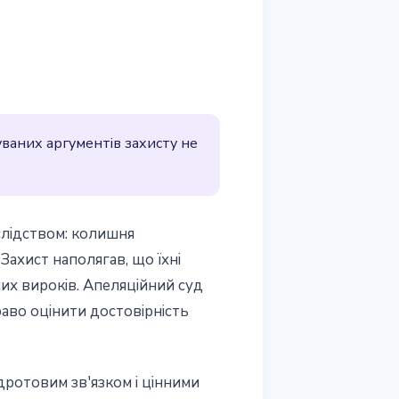
уваних аргументів захисту не
 слідством: колишня
Захист наполягав, що їхні
них вироків. Апеляційний суд
аво оцінити достовірність
дротовим зв'язком і цінними