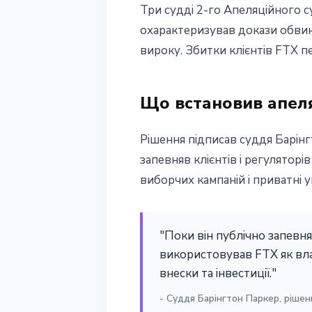
Три судді 2-го Апеляційного
12 червня 2026 р.
4 хв читання
охарактеризував докази обвину
Наталія Дорофєєва
вироку. Збитки клієнтів FTX 
Що встановив апел
Рішення підписав суддя Барінгт
запевняв клієнтів і регуляторі
виборчих кампаній і приватні у
"Поки він публічно запевняв
використовував FTX як вла
внески та інвестиції."
- Суддя Барінгтон Паркер, рішенн