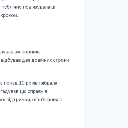
 публічно пов'язувала ці
 кроком.
илував засновника
т відбував два довічних строки
 понад 10 років і зібрала
згадував цю справу в
 підтримки, ні зв'язаних з