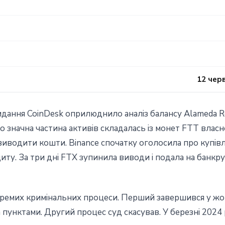
12 чер
идання CoinDesk оприлюднило аналіз балансу Alameda R
о значна частина активів складалась із монет FTT власно
 виводити кошти. Binance спочатку оголосила про купів
ту. За три дні FTX зупинила виводи і подала на банкру
ремих кримінальних процеси. Перший завершився у жов
 пунктами. Другий процес суд скасував. У березні 2024