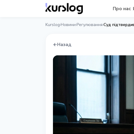
Про нас
Kurslog
Новини
Регулювання
Суд підтвердив
›
›
›
←
Назад