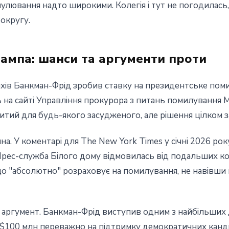
лювання надто широкими. Колегія і тут не погодилась,
округу.
ампа: шанси та аргументи проти
хів Банкман-Фрід зробив ставку на президентське поми
ь на сайті Управління прокурора з питань помилування 
итий для будь-якого засудженого, але рішення цілком з
а. У коментарі для The New York Times у січні 2026 року
рес-служба Білого дому відмовилась від подальших ко
 що "абсолютно" розраховує на помилування, не навівши
аргумент. Банкман-Фрід виступив одним з найбільших 
$100 млн переважно на підтримку демократичних кандид