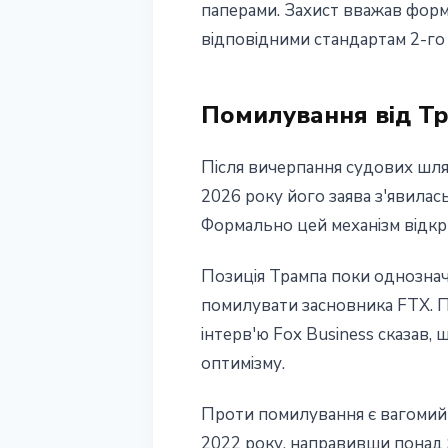
паперами. Захист вважав форму
відповідними стандартам 2-го 
Помилування від Тр
Після вичерпання судових шля
2026 року його заява з'явилас
Формально цей механізм відкр
Позиція Трампа поки однозначн
помилувати засновника FTX. П
інтерв'ю Fox Business сказав,
оптимізму.
Проти помилування є вагомий 
2022 року, направивши понад 