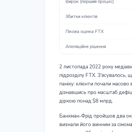
Вирок (перший процес)
Збитки клієнтів
Пікова оцінка FTX
Апеляційне рішення
2 листопада 2022 року медіав
підрозділу FTX. З'ясувалось, щ
паніку: клієнти почали масово
дізнавшись про масштаб дефіци
діркою понад $8 млрд.
Банкман-Фрід пройшов два ок
визнали його винним за сімома