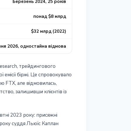
Березень 2024, 25 років
понад $8 млрд
$32 млрд (2022)
вня 2026, одностайна відмова
esearch, трейдингового
ї емісії біржі. Це спровокувало
лю FTX, але відмовилась,
тство, залишивши клієнтів із
тні 2023 року: присяжні
 року суддя Льюїс Каплан