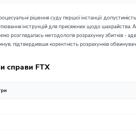
оцесуальні рішення суду першої інстанції: допустиміст
мулювання інструкцій для присяжних щодо шахрайства. А
ремо розглядалась методологія розрахунку збитків - а
кинув, підтвердивши коректність розрахунків обвинувач
и справи FTX
три