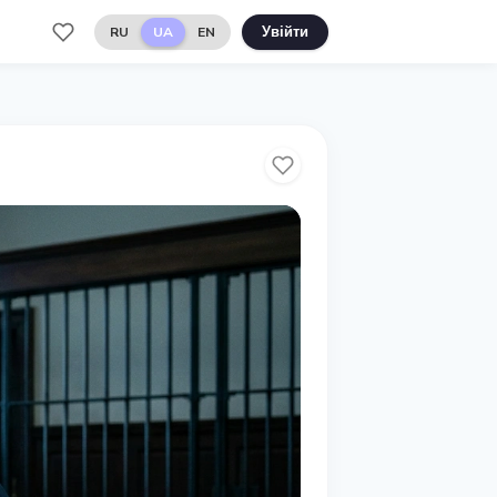
RU
UA
EN
Увійти