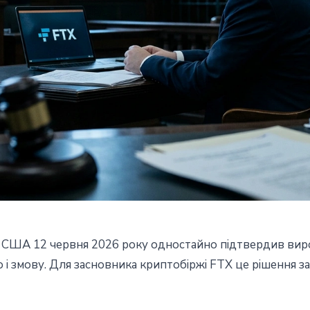
 США 12 червня 2026 року одностайно підтвердив виро
 25 років для Банкман-
о і змову. Для засновника криптобіржі FTX це рішення 
ія відхилена одностайно