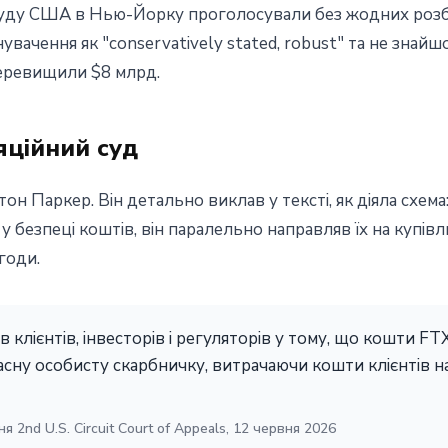
 суду США в Нью-Йорку проголосували без жодних розб
вачення як "conservatively stated, robust" та не знайш
перевищили $8 млрд.
яційний суд
он Паркер. Він детально виклав у тексті, як діяла схем
в у безпеці коштів, він паралельно направляв їх на купів
годи.
 клієнтів, інвесторів і регуляторів у тому, що кошти FT
сну особисту скарбничку, витрачаючи кошти клієнтів на
я 2nd U.S. Circuit Court of Appeals, 12 червня 2026