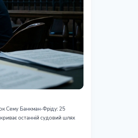
к Сему Банкман-Фріду: 25
закриває останній судовий шлях