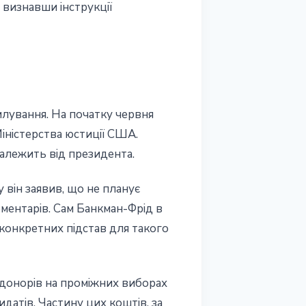
 визнавши інструкції
лування. На початку червня
Міністерства юстиції США.
алежить від президента.
 він заявив, що не планує
ментарів. Сам Банкман-Фрід в
 конкретних підстав для такого
донорів на проміжних виборах
атів. Частину цих коштів, за