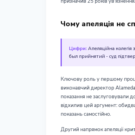
призначив 25 років ув'язнення
Чому апеляція не 
Цифри:
Апеляційна колегія 
был прийнятий - суд підтвер
Ключову роль у першому процес
виконавчий директор Alameda R
показання не заслуговували до
відхилив цей аргумент: обидв
показань самостійно.
Другий напрямок апеляції крит