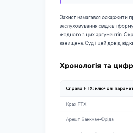
Захист намагався оскаржити пр
заслуховування свідків і фор
жодного з цих аргументів. Ок
завищена. Суд і цей довід від
Хронологія та цифр
Справа FTX: ключові параме
Крах FTX
Арешт Банкман-Фріда