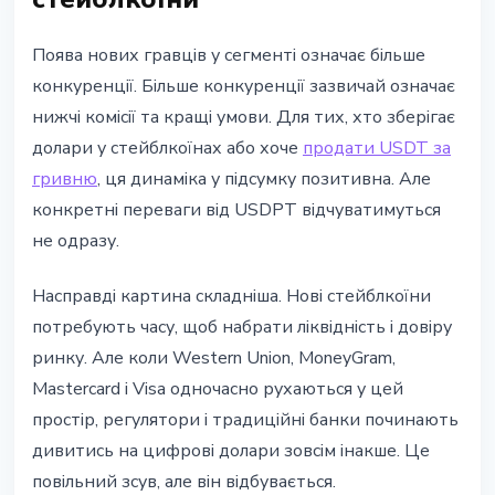
Поява нових гравців у сегменті означає більше
конкуренції. Більше конкуренції зазвичай означає
нижчі комісії та кращі умови. Для тих, хто зберігає
долари у стейблкоїнах або хоче
продати USDT за
гривню
, ця динаміка у підсумку позитивна. Але
конкретні переваги від USDPT відчуватимуться
не одразу.
Насправді картина складніша. Нові стейблкоїни
потребують часу, щоб набрати ліквідність і довіру
ринку. Але коли Western Union, MoneyGram,
Mastercard і Visa одночасно рухаються у цей
простір, регулятори і традиційні банки починають
дивитись на цифрові долари зовсім інакше. Це
повільний зсув, але він відбувається.