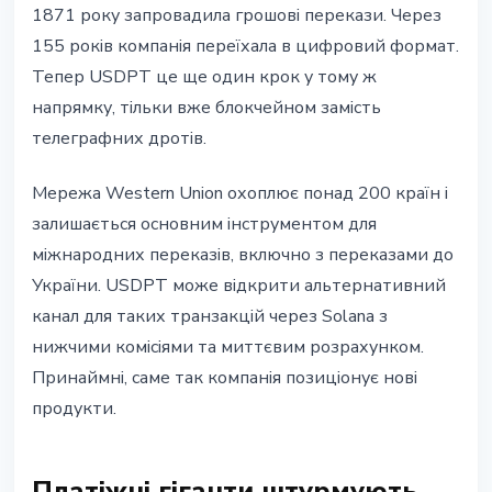
1871 року запровадила грошові перекази. Через
155 років компанія переїхала в цифровий формат.
Тепер USDPT це ще один крок у тому ж
напрямку, тільки вже блокчейном замість
телеграфних дротів.
Мережа Western Union охоплює понад 200 країн і
залишається основним інструментом для
міжнародних переказів, включно з переказами до
України. USDPT може відкрити альтернативний
канал для таких транзакцій через Solana з
нижчими комісіями та миттєвим розрахунком.
Принаймні, саме так компанія позиціонує нові
продукти.
Платіжні гіганти штурмують