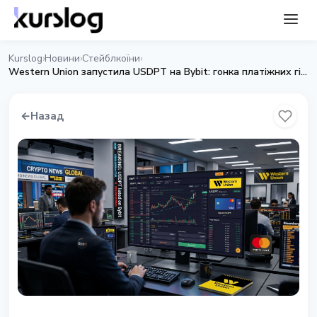
Kurslog
Новини
Стейблкоїни
›
›
›
Western Union запустила USDPT на Bybit: гонка платіжних гігантів за стейблкоїни
←
Назад