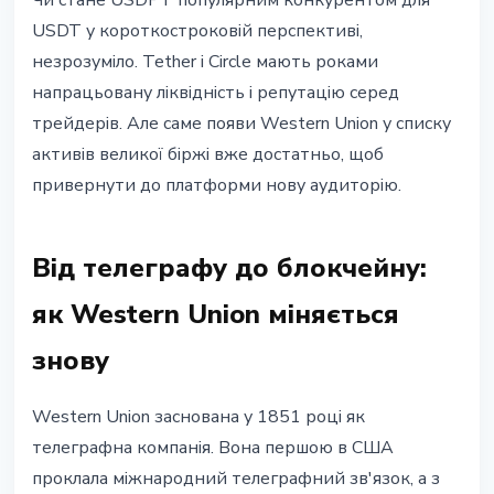
Чи стане USDPT популярним конкурентом для
USDT у короткостроковій перспективі,
незрозуміло. Tether і Circle мають роками
напрацьовану ліквідність і репутацію серед
трейдерів. Але саме появи Western Union у списку
активів великої біржі вже достатньо, щоб
привернути до платформи нову аудиторію.
Від телеграфу до блокчейну:
як Western Union міняється
знову
Western Union заснована у 1851 році як
телеграфна компанія. Вона першою в США
проклала міжнародний телеграфний зв'язок, а з