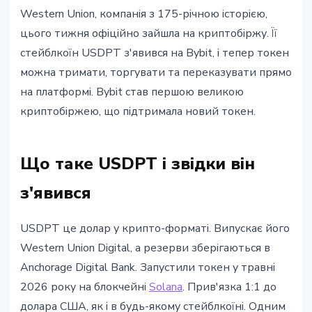
СТЕЙБЛКОЇНИ
Western Union, компанія з 175-річною історією,
Western Union запустила
цього тижня офіційно зайшла на криптобіржу. Її
стейблкоїн USDPT на Bybit: гонка
стейблкоїн USDPT з'явився на Bybit, і тепер токен
платіжних гігантів починається
можна тримати, торгувати та переказувати прямо
на платформі. Bybit став першою великою
5 червня 2026 р.
3 хв читання
криптобіржею, що підтримала новий токен.
Наталія Дорофєєва
Що таке USDPT і звідки він
з'явився
USDPT це долар у крипто-форматі. Випускає його
Western Union Digital, а резерви зберігаються в
Anchorage Digital Bank. Запустили токен у травні
2026 року на блокчейні
Solana
. Прив'язка 1:1 до
долара США, як і в будь-якому стейблкоїні. Одним