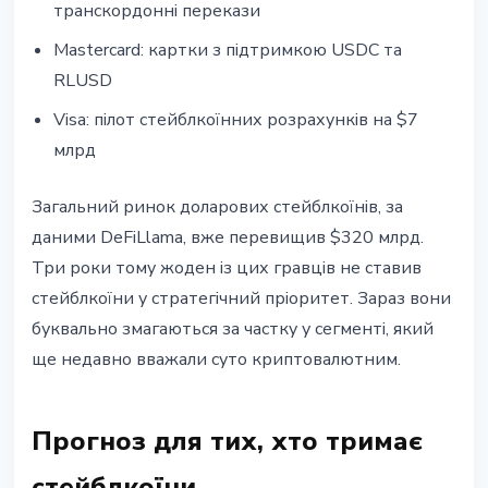
транскордонні перекази
Mastercard: картки з підтримкою USDC та
RLUSD
Visa: пілот стейблкоїнних розрахунків на $7
млрд
Загальний ринок доларових стейблкоїнів, за
даними DeFiLlama, вже перевищив $320 млрд.
Три роки тому жоден із цих гравців не ставив
стейблкоїни у стратегічний пріоритет. Зараз вони
буквально змагаються за частку у сегменті, який
ще недавно вважали суто криптовалютним.
Прогноз для тих, хто тримає
стейблкоїни