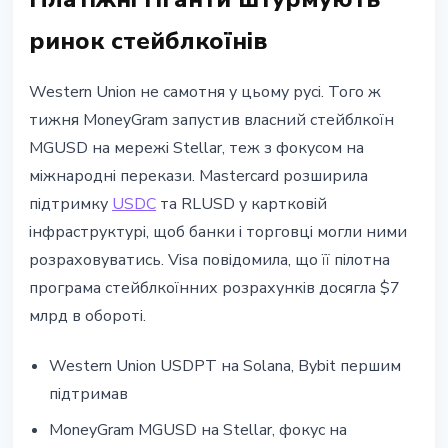
ринок стейблкоїнів
Western Union не самотня у цьому русі. Того ж
тижня MoneyGram запустив власний стейблкоїн
MGUSD на мережі Stellar, теж з фокусом на
міжнародні перекази. Mastercard розширила
підтримку
USDC
та RLUSD у картковій
інфраструктурі, щоб банки і торговці могли ними
розраховуватись. Visa повідомила, що її пілотна
програма стейблкоїнних розрахунків досягла $7
млрд в обороті.
Western Union USDPT на Solana, Bybit першим
підтримав
MoneyGram MGUSD на Stellar, фокус на