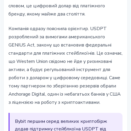
словом, це цифровий долар від платіжного
бренду, якому майже два століття.
Компанія одразу пояснила орієнтир. USDPT
розроблений за вимогами американського
GENIUS Act, закону що встановив федеральні
стандарти для платіжних стейблкоїнів. Це означає,
що Western Union свідомо не йде у ризиковані
активи, а будує регульований інструмент для
роботи з доларом у цифровому середовищі. Саме
тому партнером по зберіганню резервів обрали
Anchorage Digital, один із небагатьох банків у США
з ліцензією на роботу з криптоактивами.
Bybit першим серед великих криптобірж
додав підтримку стейблкоїна USDPT від