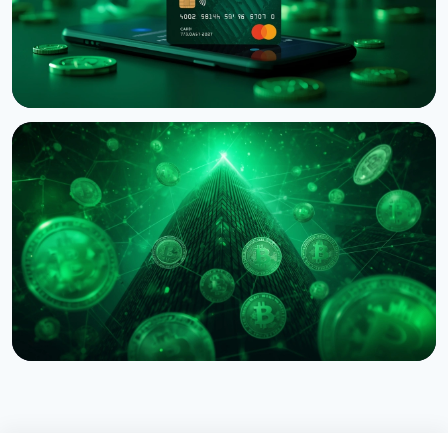
НОВИНА
Western Union запустив Stablecard для переказів
у доларовому стейблкоїні
6 серпня 2026 р.
5 хв читання
НОВИНА
Circle назвала перших валідаторів Arc: BlackRock,
Visa та Mastercard