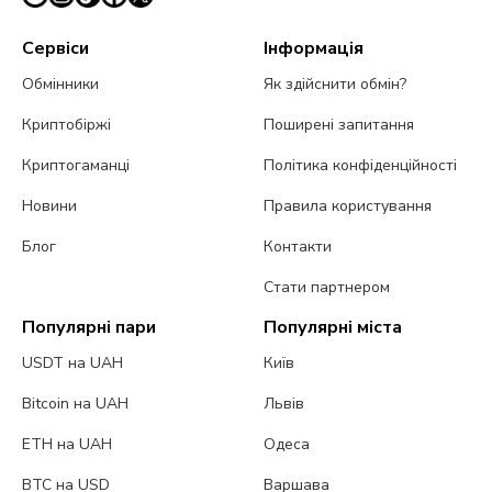
Сервіси
Інформація
Обмінники
Як здійснити обмін?
Криптобіржі
Поширені запитання
Криптогаманці
Політика конфіденційності
Новини
Правила користування
Блог
Контакти
Стати партнером
Популярні пари
Популярні міста
USDT на UAH
Київ
Bitcoin на UAH
Львів
ETH на UAH
Одеса
BTC на USD
Варшава