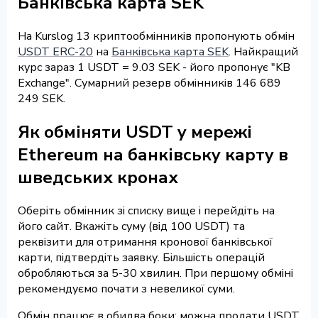
Банківська карта SEK
На Kurslog 13 криптообмінників пропонують обмін
USDT ERC-20
на
Банківська карта SEK
. Найкращий
курс зараз 1 USDT = 9.03 SEK - його пропонує "KB
Exchange". Сумарний резерв обмінників 146 689
249 SEK.
Як обміняти USDT у мережі
Ethereum на банківську карту в
шведських кронах
Оберіть обмінник зі списку вище і перейдіть на
його сайт. Вкажіть суму (від 100 USDT) та
реквізити для отримання кронової банківської
карти, підтвердіть заявку. Більшість операцій
обробляються за 5-30 хвилин. При першому обміні
рекомендуємо почати з невеликої суми.
Обмін працює в обидва боки: можна продати USDT