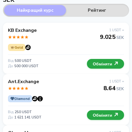
Найкращий курс
Рейтинг
KB Exchange
1 USDT =
9.025
SEK
Gold
Від
500 USDT
Обміняти
До
500 000 USDT
Ant.Exchange
1 USDT =
8.64
SEK
Diamond
Від
250 USDT
Обміняти
До
1 621 141 USDT