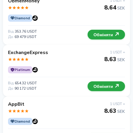
ObmenMoney
1 USDT =
8.64
SEK
Diamond
Від
353.76 USDT
Обміняти
До
69 479 USDT
ExchangeExpress
1 USDT =
8.63
SEK
Platinum
Від
654.32 USDT
Обміняти
До
90 172 USDT
AppBit
1 USDT =
8.63
SEK
Diamond