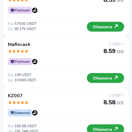
SEK
Platinum
Від
570.61 USDT
Обміняти
До
93 175 USDT
Mafincash
1 USDT =
8.59
SEK
Platinum
Від
100 USDT
Обміняти
До
10 000 USDT
KZ007
1 USDT =
8.58
SEK
Diamond
Від
593.68 USDT
Обміняти
До
235 748 USDT