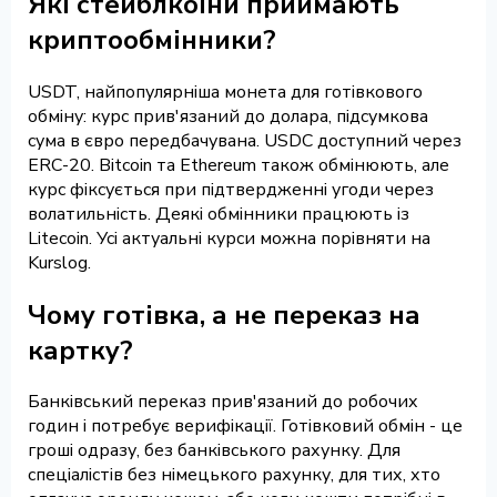
Які стейблкоїни приймають
криптообмінники?
USDT, найпопулярніша монета для готівкового
обміну: курс прив'язаний до долара, підсумкова
сума в євро передбачувана. USDC доступний через
ERC-20. Bitcoin та Ethereum також обмінюють, але
курс фіксується при підтвердженні угоди через
волатильність. Деякі обмінники працюють із
Litecoin. Усі актуальні курси можна порівняти на
Kurslog.
Чому готівка, а не переказ на
картку?
Банківський переказ прив'язаний до робочих
годин і потребує верифікації. Готівковий обмін - це
гроші одразу, без банківського рахунку. Для
спеціалістів без німецького рахунку, для тих, хто