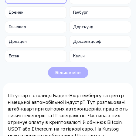
Бремен
Гамбург
Ганновер
Дортмунд
Дрезден
Дюссельдорф
Ессен
Кельн
Більше міст
Штутгарт, столиця Баден-Вюртембергу та центр
німецької автомобільної індустрії. Тут розташовані
штаб-квартири світових автоконцернів, працюють
тисячі інженерів та IT-спеціалістів. Частина з них
отримує оплату в криптовалюті й обмінює Bitcoin,
USDT або Ethereum на готівкові євро. На Kurslog
можна порівняти обмінники Штутгарта з