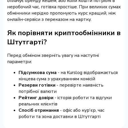
оплачує оренду кешем, або коли кошти потрібні в
неробочий час, готівка простіше. При великих сумах
обмінники нерідко пропонують курс кращий, ніж
онлайн-сервіси з переказом на картку.
Як порівняти криптообмінники в
Штутгарті?
Перед обміном зверніть увагу на наступні
параметри:
Підсумкова сума
- на Kurslog відображається
кінцева сума з урахуванням комісій
Резерви готівки
- перевірте наявність
потрібної валюти
Рейтинг довіри
- історія роботи та відгуки
реальних клієнтів
Спосіб отримання
- офіс або кур'єр, час
роботи та зона доставки в Штутгарті