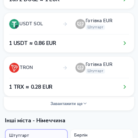
Готівка EUR
USDT SOL
Штутгарт
1​ USDT ≈ 0​.8​6​ EUR
Готівка EUR
TRON
Штутгарт
1​ TRX ≈ 0​.2​8​ EUR
Завантажити ще
Інші міста - Німеччина
Берлін
Штутгарт