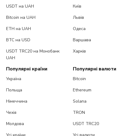
USDT на UAH
Київ
Bitcoin на UAH
Львів
ETH на UAH
Одеса
BTC на USD
Варшава
USDT TRC20 на Монобанк
Харків
UAH
Популярні країни
Популярні валюти
Україна
Bitcoin
Польща
Ethereum
Німеччина
Solana
Чехія
TRON
Молдова
USDT TRC20
Усі країни
Усі валюти