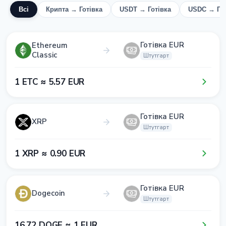
Всі
Крипта → Готівка
USDT → Готівка
USDC → Гот
Готівка EUR
Ethereum
Classic
Штутгарт
1​ ETC ≈ 5​.5​7​ EUR
Готівка EUR
XRP
Штутгарт
1​ XRP ≈ 0​.9​0​ EUR
Готівка EUR
Dogecoin
Штутгарт
1​6​.7​2​ DOGE ≈ 1​ EUR