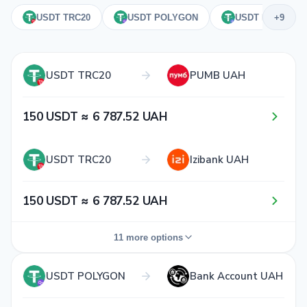
USDT TRC20
USDT POLYGON
USDT ERC20
+9
USDT TRC20
PUMB UAH
1​5​0​ USDT ≈ 6​ 7​8​7​.5​2​ UAH
USDT TRC20
Izibank UAH
1​5​0​ USDT ≈ 6​ 7​8​7​.5​2​ UAH
11 more options
Visa / Mastercard
USDT TRC20
USDT POLYGON
Bank Account UAH
UAH