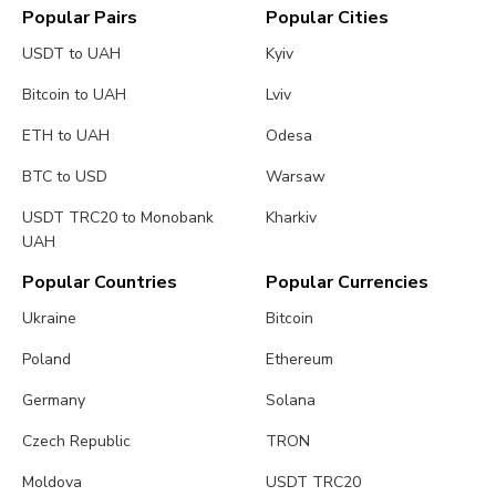
USDT BEP20
Bank Account UAH
Popular Pairs
Popular Cities
USDT to UAH
Kyiv
1​5​0​ USDT ≈ 6​ 6​4​0​.0​2​6​ UAH
Bitcoin to UAH
Lviv
ETH to UAH
Odesa
BTC to USD
Warsaw
USDT TRC20 to Monobank
Kharkiv
UAH
Popular Countries
Popular Currencies
Ukraine
Bitcoin
Poland
Ethereum
Germany
Solana
Czech Republic
TRON
Moldova
USDT TRC20