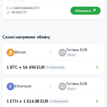
Від
1 669.50464442 ETC
Обміняти
До
96 503 ETC
Схожі напрямки обміну
Готівка EUR
Bitcoin
Ріміні
1 BTC ≈ 54 496 EUR
4 обмінників
Готівка EUR
Ethereum
Ріміні
1 ETH ≈ 1 614.98 EUR
4 обмінників