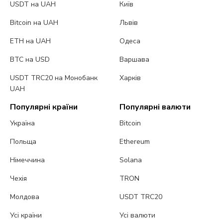
USDT на UAH
Київ
Bitcoin на UAH
Львів
ETH на UAH
Одеса
BTC на USD
Варшава
USDT TRC20 на Монобанк
Харків
UAH
Популярні країни
Популярні валюти
Україна
Bitcoin
Польща
Ethereum
Німеччина
Solana
Чехія
TRON
Молдова
USDT TRC20
Усі країни
Усі валюти