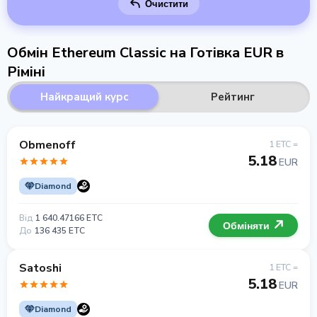
Очистити
Обмін Ethereum Classic на Готівка EUR в
Ріміні
Найкращий курс
Рейтинг
Obmenoff
1 ETC =
5.18
EUR
Diamond
Від
1 640.47166 ETC
Обміняти
До
136 435 ETC
Satoshi
1 ETC =
5.18
EUR
Diamond