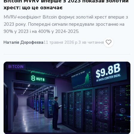
Bitcoin MVRV вперше з 2023 показав золотий
хрест: що це означає
MVRV-коефіцієнт Bitcoin формує золотий хрест вперше з
2023 року. Попередні сигнали передували зростанню на
90% у 2023 і на 400% у 2024-2025.
Наталія Дорофєєва
11 травня 2026 р.
3 хв читання
BITCOIN