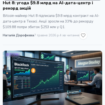
Hut 8: угода $9.8 млрд на AI-дата-центр i
рекорд акцій
Bitcoin-майнер Hut 8 підписала $9.8 млрд контракт на AI-
дата-центр в Техасі. Акції зросли на 33% до рекорду
$109.88 попри збиток $253 млн у Q1.
Наталія Дорофєєва
7 травня 2026 р.
4 хв читання
BITCOIN