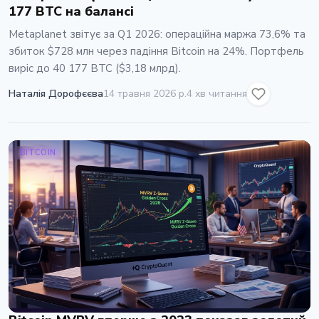
177 BTC на балансі
Metaplanet звітує за Q1 2026: операційна маржа 73,6% та
збиток $728 млн через падіння Bitcoin на 24%. Портфель
виріс до 40 177 BTC ($3,18 млрд).
Наталія Дорофєєва
14 травня 2026 р.
4 хв читання
BITCOIN