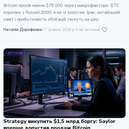
Bitcoin просів нижче $79 000 через макрофактори. BTC
корелює з Russell 2000, а не із золотом. Іран, китайський
саміт і прибутковість облігацій тиснуть на ціну.
Наталія Дорофєєва
17 травня 2026 р.
3 хв читання
BITCOIN
Strategy викупить $1,5 млрд боргу: Saylor
вперше допустив продаж Bitcoin