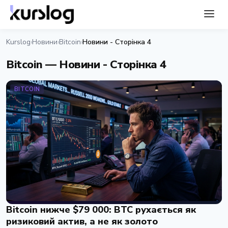
Kurslog
Новини
Bitcoin
Новини - Сторінка 4
›
›
›
Bitcoin — Новини - Сторінка 4
BITCOIN
Bitcoin нижче $79 000: BTC рухається як
ризиковий актив, а не як золото