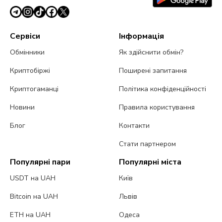
Сервіси
Інформація
Обмінники
Як здійснити обмін?
Криптобіржі
Поширені запитання
Криптогаманці
Політика конфіденційності
Новини
Правила користування
Блог
Контакти
Стати партнером
Популярні пари
Популярні міста
USDT на UAH
Київ
Bitcoin на UAH
Львів
ETH на UAH
Одеса