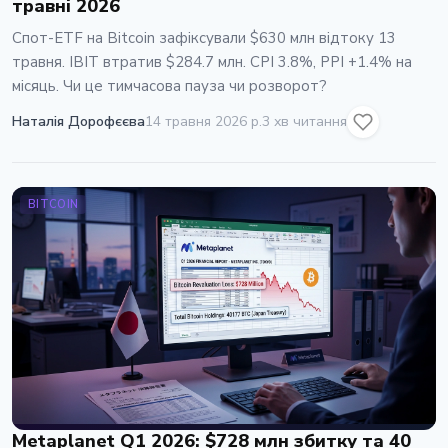
травнi 2026
Спот-ETF на Bitcoin зафiксували $630 млн вiдтоку 13
травня. IBIT втратив $284.7 млн. CPI 3.8%, PPI +1.4% на
мiсяць. Чи це тимчасова пауза чи розворот?
Наталія Дорофєєва
14 травня 2026 р.
3 хв читання
BITCOIN
Metaplanet Q1 2026: $728 млн збитку та 40