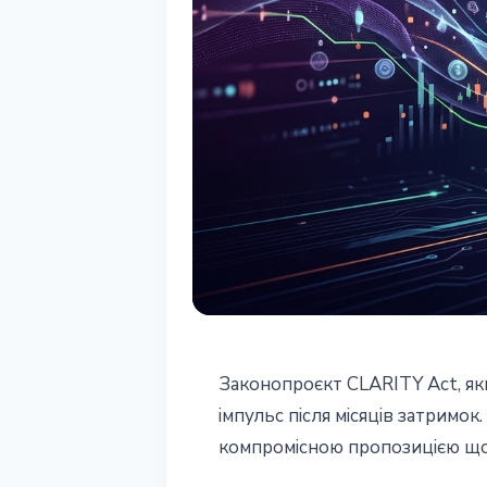
СТЕЙБЛКОЇНИ
Законопроєкт CLARITY Act, як
CLARITY Act -
імпульс після місяців затримо
компромісною пропозицією щод
щодо стейблко