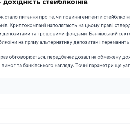
 дохідність стейблкоїнів
 стало питання про те, чи повинні емітенти стейблкоїн
енів. Криптокомпанії наполягають на цьому праві, стве
ми депозитами та грошовими фондами. Банківський сект
лкоїни на пряму альтернативу депозитам і переманить к
араз обговорюється, передбачає дозвіл на обмежену дох
вимог та банківського нагляду. Точні параметри ще уз