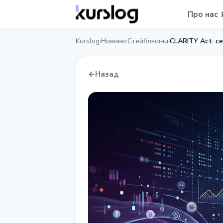
Про нас
Kurslog
Новини
Стейблкоїни
CLARITY Act: с
›
›
›
←
Назад