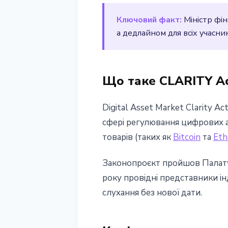
12 березня 2026 р.
2 хв читання
Ключовий факт:
Міністр фін
Наталія Дорофєєва
а дедлайном для всіх учасни
Що таке CLARITY A
Digital Asset Market Clarity 
сфері регулювання цифрових 
товарів (таких як
Bitcoin
та
Eth
Законопроєкт пройшов Палату п
року провідні представники ін
слухання без нової дати.