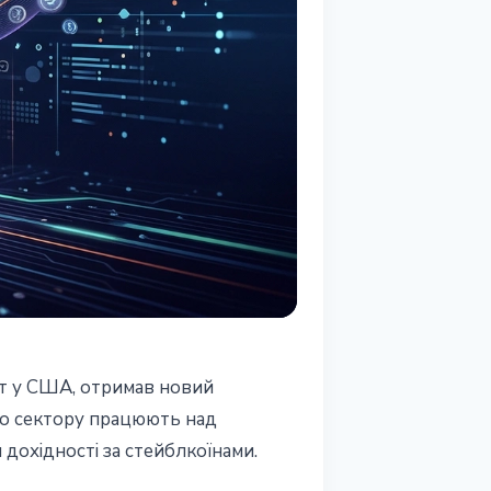
ют у США, отримав новий
с
ого сектору працюють над
дохідності за стейблкоїнами.