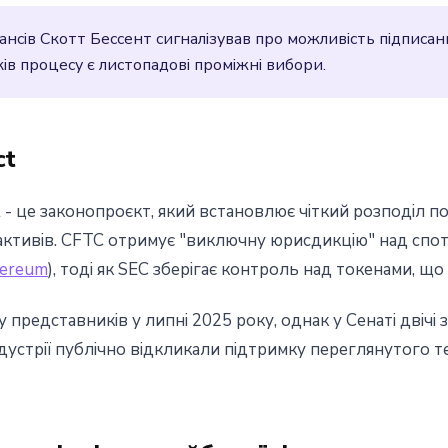
ансів Скотт Бессент сигналізував про можливість підписан
ків процесу є листопадові проміжні вибори.
ct
Act - це законопроєкт, який встановлює чіткий розподіл 
активів. CFTC отримує "виключну юрисдикцію" над сп
ereum
), тоді як SEC зберігає контроль над токенами, щ
редставників у липні 2025 року, однак у Сенаті двічі за
дустрії публічно відкликали підтримку переглянутого тек