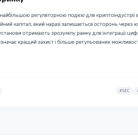
айбільшою регуляторною подією для криптоіндустрії в і
ний капітал, який наразі залишається осторонь через 
 установи отримають зрозумілу рамку для інтеграції циф
означає кращий захист і більше регульованих можливост
#
SEC