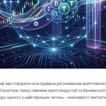
ий має створити чіткі правила регулювання криптовал
 сенатори шукають компромі
к. Сенатори, представники криптоіндустрії та банківськ
о одного з найспірніших питань - можливості виплати 
їнів