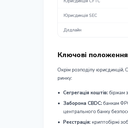
Юрисдикція CFTC
Юрисдикція SEC
Дедлайн
Ключові положення
Окрім розподілу юрисдикцій, 
ринку:
Сегрегація коштів:
біржам з
Заборона CBDC:
банкам ФРС
центрального банку безпос
Реєстрація:
криптобіржі зоб