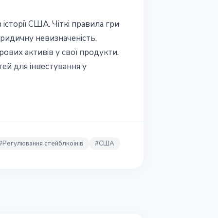
сторії США. Чіткі правила гри
юридичну невизначеність.
рових активів у свої продукти.
ей для інвестування у
#
Регулювання стейблкоїнів
#
США