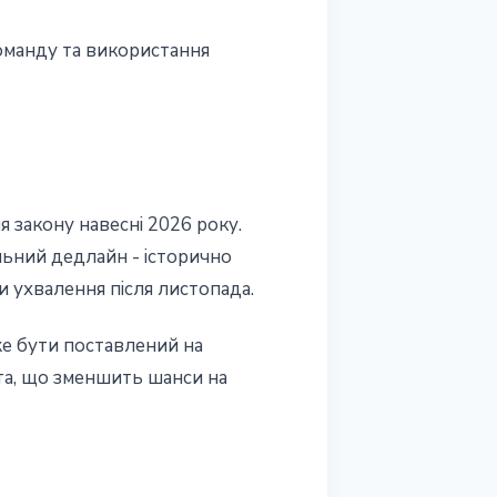
оманду та використання
я закону навесні 2026 року.
льний дедлайн - історично
и ухвалення після листопада.
е бути поставлений на
іта, що зменшить шанси на