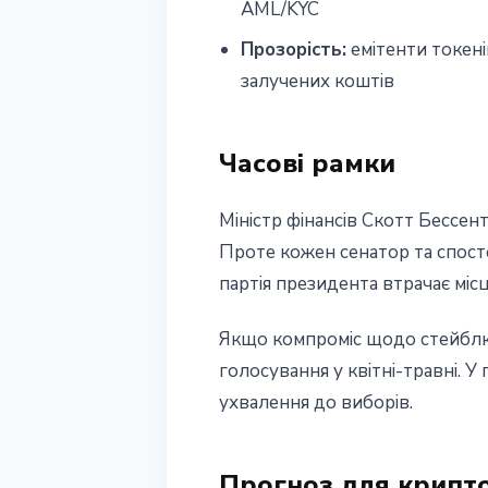
AML/KYC
Прозорість:
емітенти токен
залучених коштів
Часові рамки
Міністр фінансів Скотт Бессен
Проте кожен сенатор та спост
партія президента втрачає міс
Якщо компроміс щодо стейблк
голосування у квітні-травні. 
ухвалення до виборів.
Прогноз для крипт