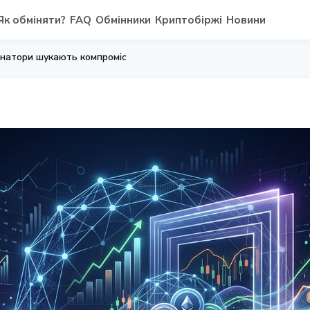
Як обміняти?
FAQ
Обмінники
Криптобіржі
Новини
енатори шукають компроміс