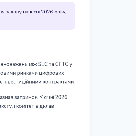
ня закону навесні 2026 року,
повноважень між SEC та CFTC у
отовими ринками цифрових
о є інвестиційними контрактами.
знав затримок. У січні 2026
сту, і комітет відклав