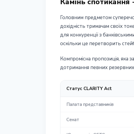
Камінь спотикання -
Головним предметом суперечок
дохідність тримачам своїх ток
для конкуренції з банківськи
оскільки це перетворить стейб
Компромісна пропозиція, яка з
дотримання певних резервних 
Статус CLARITY Act
Палата представників
Сенат