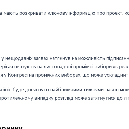
ів мають розкривати ключову інформацію про проєкт, к
т у нещодавніх заявах натякнув на можливість підписанн
ерігач вказують на листопадові проміжні вибори як реа
ця у Конгресі на проміжних виборах, що може ускладнит
оїнів буде досягнуто найближчими тижнями, закон мож
У протилежному випадку розгляд може затягнутися до л
оринку