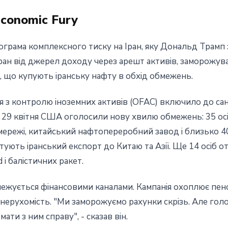
conomic Fury
ограма комплексного тиску на Іран, яку Дональд Трамп 
ран від джерел доходу через арешт активів, заморожува
, що купують іранську нафту в обхід обмежень.
я з контролю іноземних активів (OFAC) включило до сан
ів. 29 квітня США оголосили нову хвилю обмежень: 35 ос
ї мережі, китайський нафтопереробний завод і близько 
ують іранський експорт до Китаю та Азії. Ще 14 осіб от
і балістичних ракет.
межується фінансовими каналами. Кампанія охоплює пенс
 нерухомість. "Ми заморожуємо рахунки скрізь. Але гол
ти з ним справу", - сказав він.