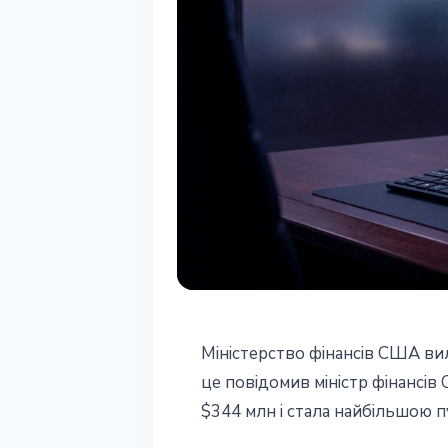
РЕГУЛЮВАННЯ
Міністерство фінансів США вил
США вилучили 
це повідомив міністр фінансів
$344 млн і стала найбільшою п
активів у рамк