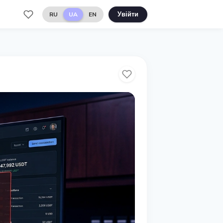
RU
UA
EN
Увійти