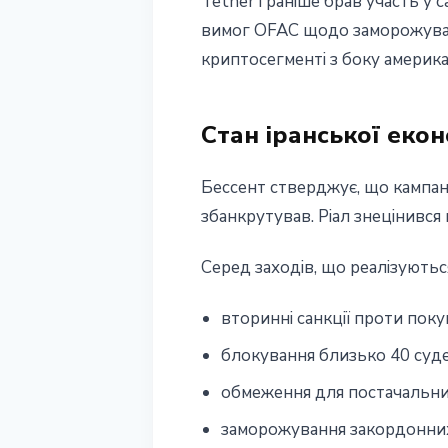
Tether і раніше брав участь у
вимог OFAC щодо заморожуван
криптосегменті з боку америка
Стан іранської екон
Бессент стверджує, що кампані
збанкрутував. Ріал знецінився 
Серед заходів, що реалізуютьс
вторинні санкції проти покуп
блокування близько 40 суд
обмеження для постачальник
заморожування закордонних 