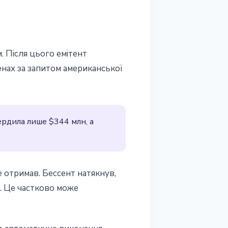
. Після цього емітент
нах за запитом американської
вердила лише $344 млн, а
не отримав. Бессент натякнув,
у. Це частково може