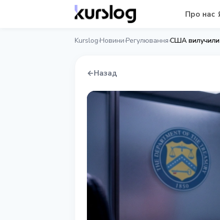
Про нас
Kurslog
Новини
Регулювання
США вилучили 
›
›
›
←
Назад