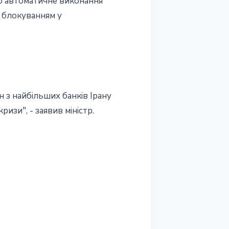
про автоматичне виконання
 блокуванням у
н з найбільших банків Ірану
изи", - заявив міністр.