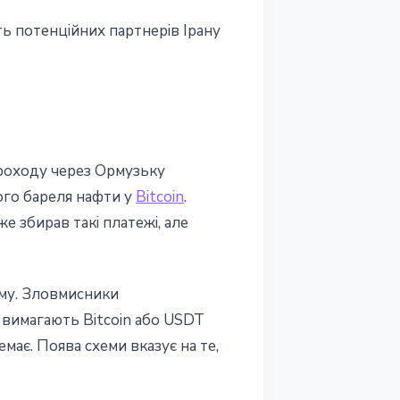
ь потенційних партнерів Ірану
проходу через Ормузьку
ого бареля нафти у
Bitcoin
.
 збирав такі платежі, але
ему. Зловмисники
 вимагають Bitcoin або USDT
має. Поява схеми вказує на те,