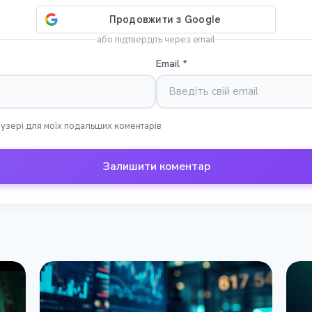
або підтвердіть через email
Email
*
раузері для моїх подальших коментарів
Залишити коментар