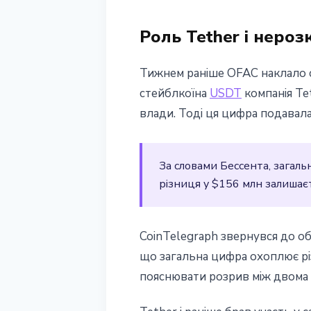
Роль Tether і нероз
Тижнем раніше OFAC наклало са
стейблкоїна
USDT
компанія Te
влади. Тоді ця цифра подавала
За словами Бессента, загаль
різниця у $156 млн залишає
CoinTelegraph звернувся до обо
що загальна цифра охоплює різ
пояснювати розрив між двома