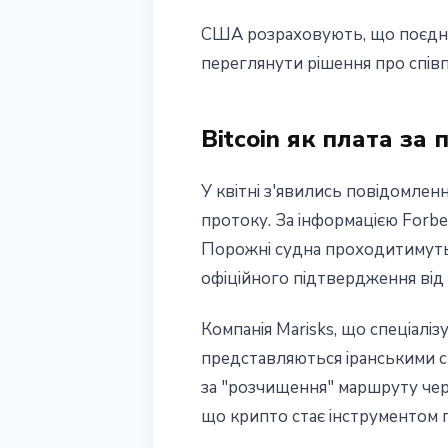
США розраховують, що поєднан
переглянути рішення про спів
Bitcoin як плата за
У квітні з'явились повідомле
протоку. За інформацією Forb
Порожні судна проходитимуть б
офіційного підтвердження від
Компанія Marisks, що спеціалі
представляються іранськими с
за "розчищення" маршруту чере
що крипто стає інструментом пр