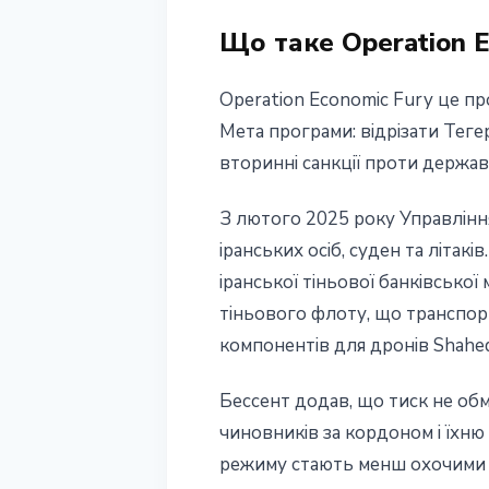
30 квітня 2026 р.
3 хв читання
Що таке Operation E
Наталія Дорофєєва
Operation Economic Fury це пр
Мета програми: відрізати Теге
вторинні санкції проти держав
З лютого 2025 року Управлінн
іранських осіб, суден та літак
іранської тіньової банківсько
тіньового флоту, що транспорт
компонентів для дронів Shahed 
Бессент додав, що тиск не об
чиновників за кордоном і їхню
режиму стають менш охочими ма