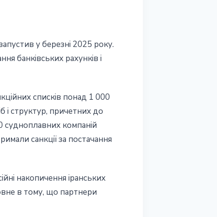
запустив у березні 2025 року.
ння банківських рахунків і
кційних списків понад 1 000
іб і структур, причетних до
40 судноплавних компаній
римали санкції за постачання
ійні накопичення іранських
овне в тому, що партнери