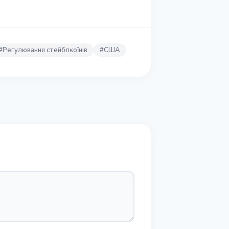
#
Регулювання стейблкоїнів
#
США