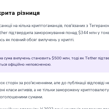
крита різниця
нкції на кілька криптогаманців, пов'язаних з Тегераном
ther підтвердила заморожування понад $344 млн у токе
сь як повний обсяг вилучень у крипті.
на сума вилучень становить $500 млн, тоді як Tether підт
ться офіційно непоясненою.
х сторін за роз'ясненнями, але до публікації відповіді 
ні класи активів, а не тільки заморожену криптовалют
 оголошеними сумами.