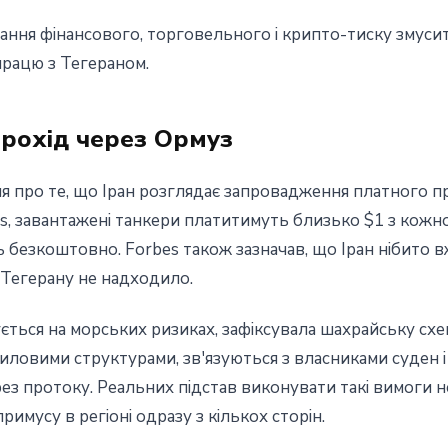
ня фінансового, торговельного і крипто-тиску змусит
працю з Тегераном.
 прохід через Ормуз
ння про те, що Іран розглядає запровадження платного 
es, завантажені танкери платитимуть близько $1 з кожн
езкоштовно. Forbes також зазначав, що Іран нібито вже
 Тегерану не надходило.
зується на морських ризиках, зафіксувала шахрайську сх
иловими структурами, зв'язуються з власниками суден і
з протоку. Реальних підстав виконувати такі вимоги не
имусу в регіоні одразу з кількох сторін.