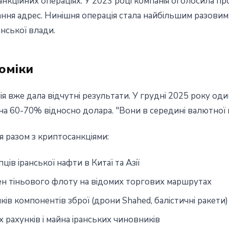
 санкційних операціях. У 2023 році компанія оголосила 
ня адрес. Нинішня операція стала найбільшим разовим
нської влади.
оміки
я вже дала відчутні результати. У грудні 2025 року оди
на 60-70% відносно долара. "Вони в середині валютної кр
я разом з криптосанкціями:
ців іранської нафти в Китаї та Азії
ен тіньового флоту на відомих торгових маршрутах
ів компонентів зброї (дрони Shahed, балістичні ракети)
рахунків і майна іранських чиновників