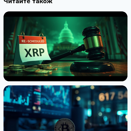
Читайте також
НОВИНА
Сенат США відклав голосування по Clarity Act до
вересня
7 серпня 2026 р.
4 хв читання