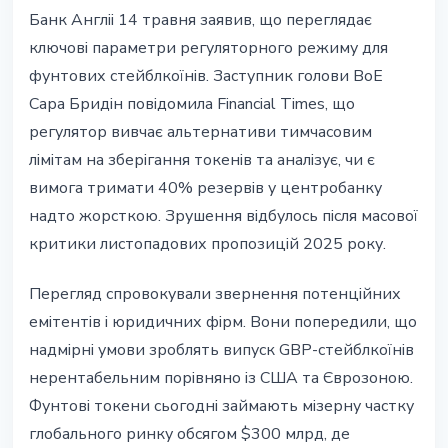
РЕГУЛЮВАННЯ
Банк Англii 14 травня заявив, що переглядає
Банк Англii пом'якшує режим для
ключовi параметри регуляторного режиму для
стейблкоїнiв: лiмiти та резерви
фунтових стейблкоїнiв. Заступник голови BoE
пiд перегляд
Сара Бридiн повiдомила Financial Times, що
регулятор вивчає альтернативи тимчасовим
14 травня 2026 р.
4 хв читання
лiмiтам на зберiгання токенiв та аналiзує, чи є
Наталія Дорофєєва
вимога тримати 40% резервiв у центробанку
надто жорсткою. Зрушення вiдбулось пiсля масової
критики листопадових пропозицiй 2025 року.
Перегляд спровокували звернення потенцiйних
емiтентiв i юридичних фiрм. Вони попередили, що
надмiрнi умови зроблять випуск GBP-стейблкоїнiв
нерентабельним порiвняно iз США та Єврозоною.
Фунтовi токени сьогоднi займають мiзерну частку
глобального ринку обсягом $300 млрд, де