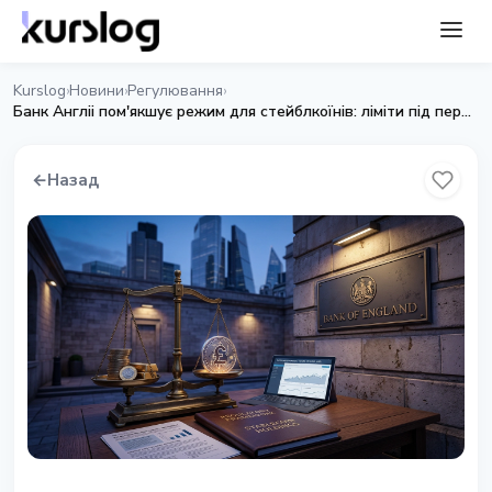
Kurslog
Новини
Регулювання
›
›
›
Банк Англii пом'якшує режим для стейблкоїнiв: лiмiти пiд перегляд
←
Назад