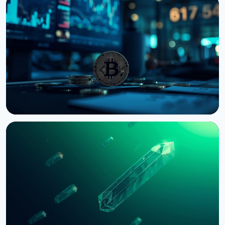
НОВИНА
Bernstein попереджає про удар по крипторинку
через провал CLARITY Act у Сенаті
3 серпня 2026 р.
5 хв читання