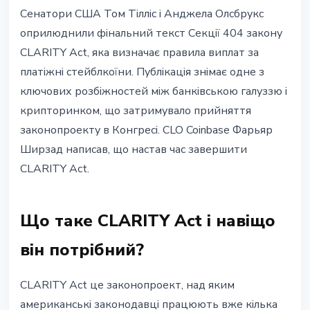
РЕГУЛЮВАННЯ
Сенатори США Том Тілліс і Анджела Олсбрукс
CLARITY Act: в США погодили
оприлюднили фінальний текст Секції 404 закону
правила yield для стейблкоїнів
CLARITY Act, яка визначає правила виплат за
платіжні стейблкоїни. Публікація знімає одне з
2 травня 2026 р.
3 хв читання
ключових розбіжностей між банківською галуззю і
Наталія Дорофєєва
крипторинком, що затримувало прийняття
законопроекту в Конгресі. CLO Coinbase Фарьяр
Ширзад написав, що настав час завершити
CLARITY Act.
Що таке CLARITY Act і навіщо
він потрібний?
CLARITY Act це законопроект, над яким
американські законодавці працюють вже кілька