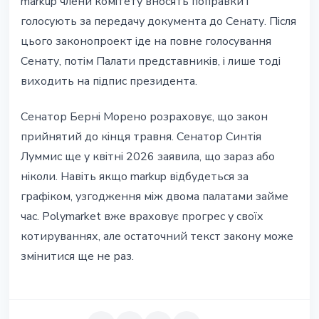
markup члени комітету вносять поправки і
голосують за передачу документа до Сенату. Після
цього законопроект іде на повне голосування
Сенату, потім Палати представників, і лише тоді
виходить на підпис президента.
Сенатор Берні Морено розраховує, що закон
прийнятий до кінця травня. Сенатор Синтія
Луммис ще у квітні 2026 заявила, що зараз або
ніколи. Навіть якщо markup відбудеться за
графіком, узгодження між двома палатами займе
час. Polymarket вже враховує прогрес у своїх
котируваннях, але остаточний текст закону може
змінитися ще не раз.