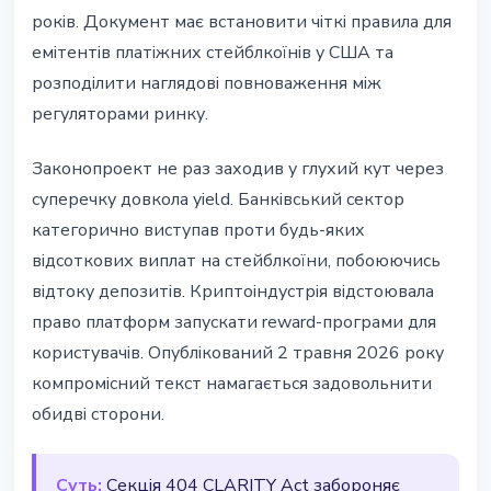
років. Документ має встановити чіткі правила для
емітентів платіжних стейблкоїнів у США та
розподілити наглядові повноваження між
регуляторами ринку.
Законопроект не раз заходив у глухий кут через
суперечку довкола yield. Банківський сектор
категорично виступав проти будь-яких
відсоткових виплат на стейблкоїни, побоюючись
відтоку депозитів. Криптоіндустрія відстоювала
право платформ запускати reward-програми для
користувачів. Опублікований 2 травня 2026 року
компромісний текст намагається задовольнити
обидві сторони.
Суть:
Секція 404 CLARITY Act забороняє