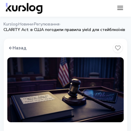
Kurslog
Новини
Регулювання
›
›
›
CLARITY Act: в США погодили правила yield для стейблкоїнів
←
Назад