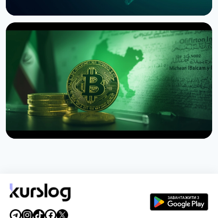
НОВИНА
SEC зупинила опціони Nasdaq на біткоїн через
позов CME
3 серпня 2026 р.
4 хв читання
НОВИНА
США заборонили іранську схему страхування
суден за біткоїни
1 серпня 2026 р.
4 хв читання