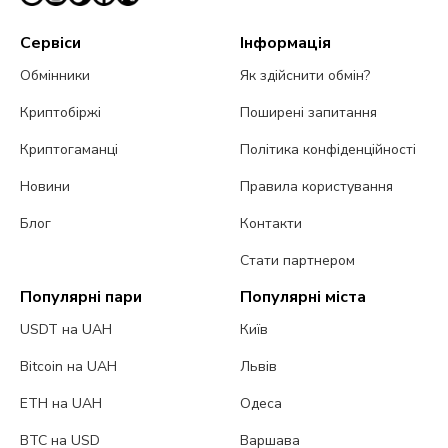
Сервіси
Інформація
Обмінники
Як здійснити обмін?
Криптобіржі
Поширені запитання
Криптогаманці
Політика конфіденційності
Новини
Правила користування
Блог
Контакти
Стати партнером
Популярні пари
Популярні міста
USDT на UAH
Київ
Bitcoin на UAH
Львів
ETH на UAH
Одеса
BTC на USD
Варшава