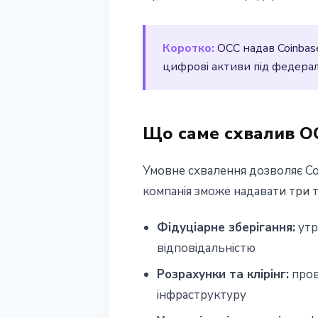
3 квітня 2026 р.
3 хв читання
Наталія Дорофєєва
Коротко:
OCC надав Coinbas
цифрові активи під федерал
Що саме схвалив O
Умовне схвалення дозволяє Coi
компанія зможе надавати три 
Фідуціарне зберігання:
утр
відповідальністю
Розрахунки та клірінг:
пров
інфраструктуру