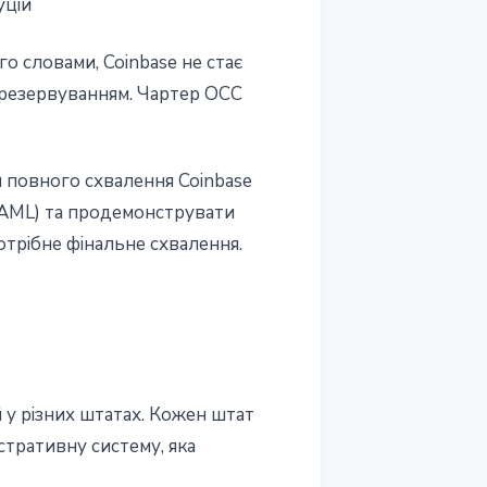
уцій
о словами, Coinbase не стає
м резервуванням. Чартер OCC
я повного схвалення Coinbase
(AML) та продемонструвати
трібне фінальне схвалення.
 у різних штатах. Кожен штат
істративну систему, яка