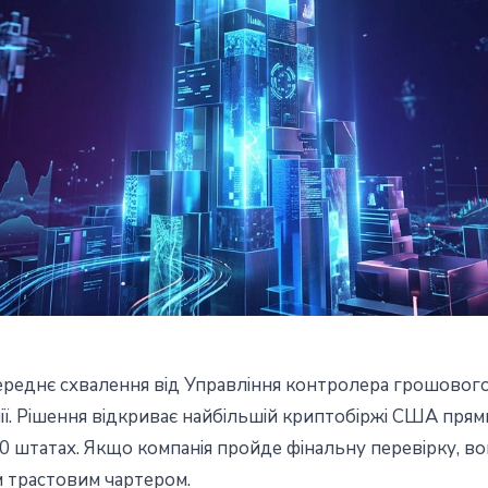
ереднє схвалення від Управління контролера грошового
мав умовну ліцензію OCC на
нії. Рішення відкриває найбільшій криптобіржі США пр
 50 штатах. Якщо компанія пройде фінальну перевірку, 
растовий банк
 трастовим чартером.