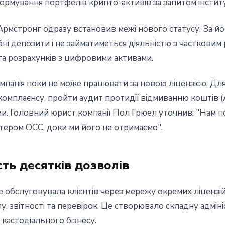
рмування портфелів крипто-активів за запитом інстит
мстронг одразу встановив межі нового статусу. За йог
ні депозити і не займатиметься діяльністю з часткови
та розрахунків з цифровими активами.
мпанія поки не може працювати за новою ліцензією. Дл
омплаєнсу, пройти аудит протидії відмиванню коштів 
и. Головний юрист компанії Пол Грюел уточнив: "Нам по
ртером OCC, доки ми його не отримаємо".
сть десятків дозволів
 обслуговувала клієнтів через мережу окремих ліцензій
у, звітності та перевірок. Це створювало складну адмін
кастодіального бізнесу.