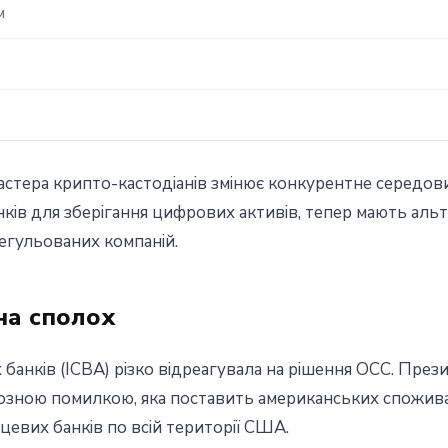
м
ера крипто-кастодіанів змінює конкурентне середовище
ків для зберігання цифрових активів, тепер мають альт
егульованих компаній.
 на сполох
 банків (ICBA) різко відреагувала на рішення OCC. Пре
озною помилкою, яка поставить американських споживачі
сцевих банків по всій території США.