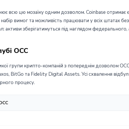
ює всю цю мозаїку одним дозволом. Coinbase отримає 
 набір вимог та можливість працювати у всіх штатах б
нал: активи зберігатимуться під наглядом федерального,
лубі OCC
икої групи крипто-компаній з попереднім дозволом OC
Paxos, BitGo та Fidelity Digital Assets. Усі схвалення від
рного процесу.
 OCC