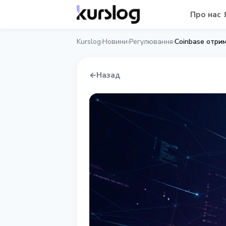
Про нас
Kurslog
Новини
Регулювання
Coinbase отри
›
›
›
←
Назад