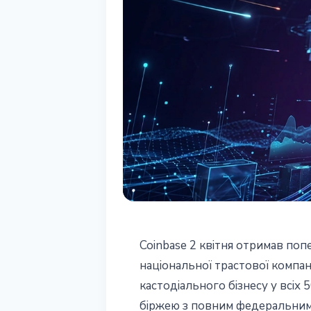
РЕГУЛЮВАННЯ
Coinbase 2 квітня отримав поп
Coinbase отри
національної трастової компа
кастодіального бізнесу у всіх
федеральний т
біржею з повним федеральним