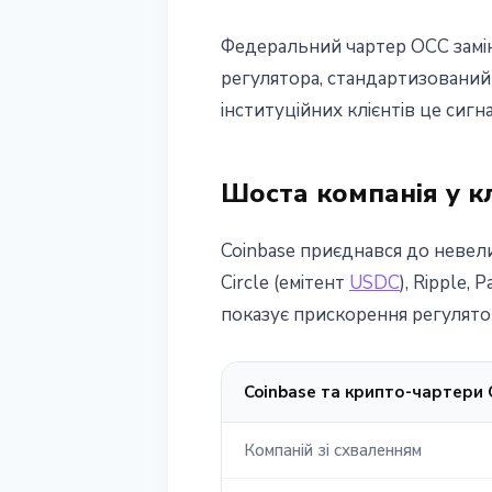
Федеральний чартер OCC замін
регулятора, стандартизований
інституційних клієнтів це сиг
Шоста компанія у к
Coinbase приєднався до невел
Circle (емітент
USDC
), Ripple, 
показує прискорення регулято
Coinbase та крипто-чартери
Компаній зі схваленням