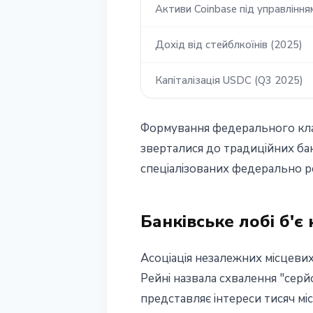
Активи Coinbase під управління
Дохід від стейблкоїнів (2025)
Капіталізація USDC (Q3 2025)
Формування федерального класт
зверталися до традиційних бан
спеціалізованих федерально р
Банківське лобі б'є
Асоціація незалежних місцевих
Рейні назвала схвалення "серй
представляє інтереси тисяч мі