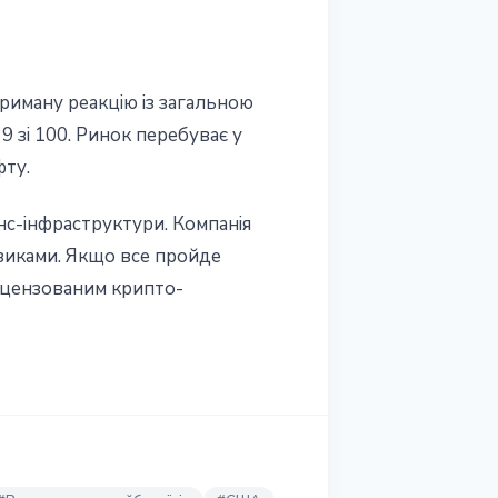
триману реакцію із загальною
 9 зі 100. Ринок перебуває у
фту.
нс-інфраструктури. Компанія
зиками. Якщо все пройде
ліцензованим крипто-