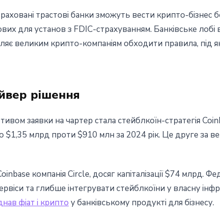
траховані трастові банки зможуть вести крипто-бізнес 
вих для установ з FDIC-страхуванням. Банківське лобі
воляє великим крипто-компаніям обходити правила, під 
йвер рішення
вом заявки на чартер стала стейблкоїн-стратегія Coinba
 до $1,35 млрд проти $910 млн за 2024 рік. Це друге з
oinbase компанія Circle, досяг капіталізації $74 млрд.
ервіси та глибше інтегрувати стейблкоїни у власну інфр
днав фіат і крипто
у банківському продукті для бізнесу.