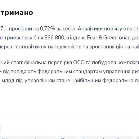
стримано
171, просівши на 0,72% за сесію. Аналітики пов'язують с
in
тримається біля $66 800, а індекс Fear & Greed впав до
через геополітичну напруженість та зростання цін на на
чий етап: фінальна перевірка OCC та побудова комплає
ми відповідають федеральним стандартам управління ри
70 млрд під управлінням стане найбільшим федерально 