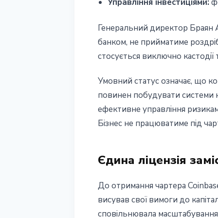
Управління інвестиціями:
фо
Генеральний директор Браян Ар
банком, не прийматиме роздріб
стосується виключно кастодії 
Умовний статус означає, що ко
повинен побудувати системи к
ефективне управління ризикам
Бізнес не працюватиме під ча
Єдина ліцензія замі
До отримання чартера Coinbase
висував свої вимоги до капітал
сповільнювала масштабування 