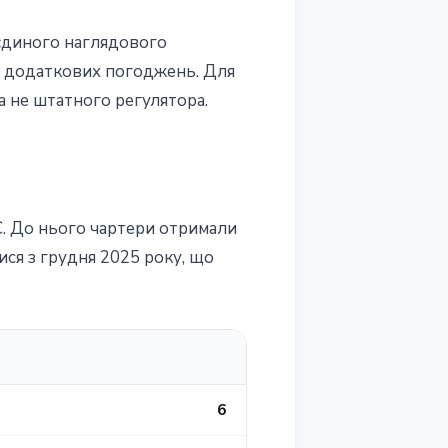
єдиного наглядового
ез додаткових погоджень. Для
 а не штатного регулятора.
C. До нього чартери отримали
булися з грудня 2025 року, що
6