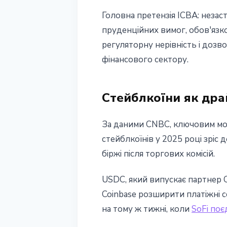
Головна претензія ICBA: незас
пруденційних вимог, обов'язко
регуляторну нерівність і доз
фінансового сектору.
Стейблкоїни як дра
За даними CNBC, ключовим моти
стейблкоїнів у 2025 році зріс
біржі після торгових комісій.
USDC, який випускає партнер C
Coinbase розширити платіжні с
на тому ж тижні, коли
SoFi поє