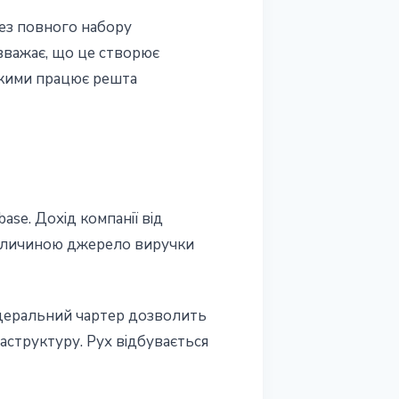
без повного набору
 вважає, що це створює
якими працює решта
se. Дохід компанії від
а величиною джерело виручки
 Федеральний чартер дозволить
аструктуру. Рух відбувається