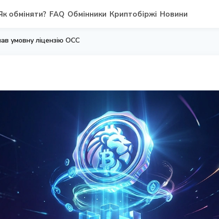
Як обміняти?
FAQ
Обмінники
Криптобіржі
Новини
мав умовну ліцензію OCC