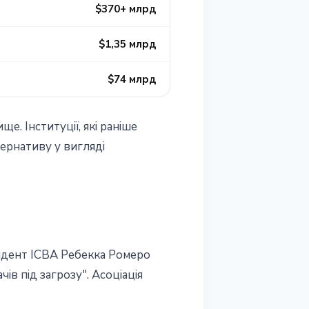
$370+ млрд
$1,35 млрд
$74 млрд
. Інституції, які раніше
ернативу у вигляді
зидент ICBA Ребекка Ромеро
в під загрозу". Асоціація