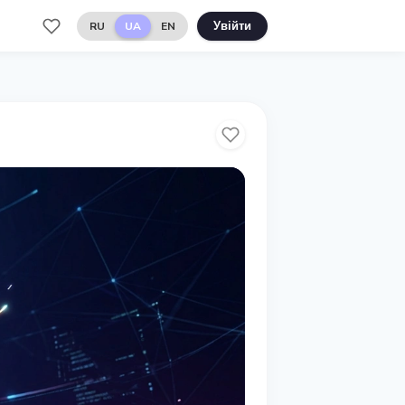
RU
UA
EN
Увійти