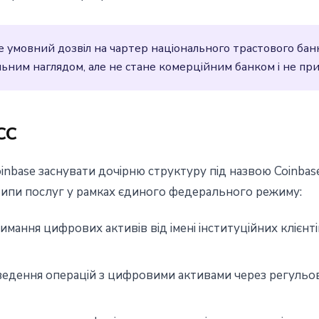
e умовний дозвіл на чартер національного трастового банк
ьним наглядом, але не стане комерційним банком і не пр
CC
nbase заснувати дочірню структуру під назвою Coinbas
типи послуг у рамках єдиного федерального режиму:
имання цифрових активів від імені інституційних клієн
едення операцій з цифровими активами через регульо