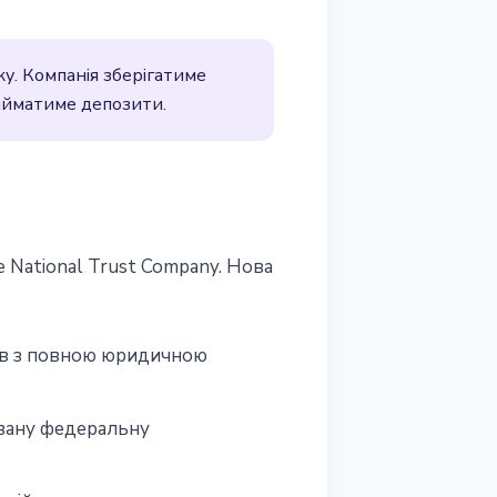
у. Компанія зберігатиме
ийматиме депозити.
e National Trust Company. Нова
тів з повною юридичною
вану федеральну