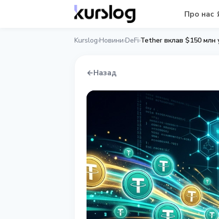
Про нас
Kurslog
Новини
DeFi
Tether вклав $150 млн у
›
›
›
←
Назад