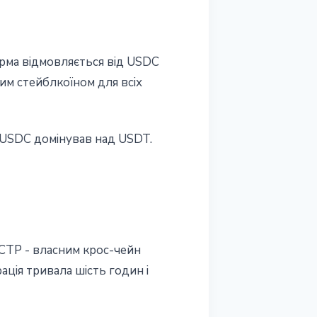
орма відмовляється від USDC
им стейблкоїном для всіх
е USDC домінував над USDT.
CCTP - власним крос-чейн
рація тривала шість годин і