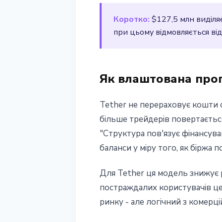
16 квітня 2026 р.
3 хв читання
Коротко:
$127,5 млн виділяє
Наталія Дорофєєва
при цьому відмовляється ві
Як влаштована прог
Tether не перераховує кошти 
більше трейдерів повертаєтьс
"Структура пов'язує фінансув
баланси у міру того, як біржа 
Для Tether ця модель знижує 
постраждалих користувачів це
ринку - але логічний з комерці