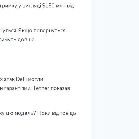
тримку у вигляді $150 млн від
рнуться. Якщо повернуться
атимуть довше.
х атак DeFi могли
 гарантіями. Tether показав
нку цю модель? Поки відповідь