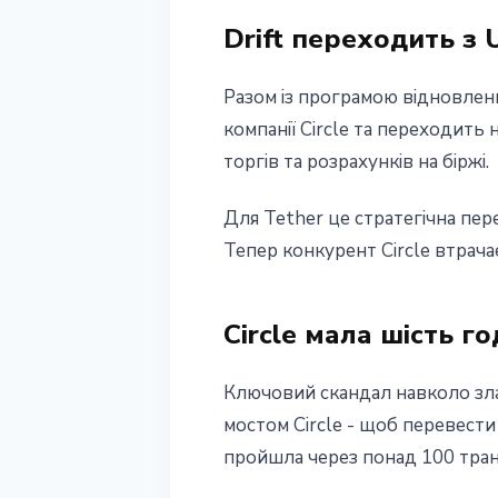
Drift переходить з
Разом із програмою відновлен
компанії Circle та переходить 
торгів та розрахунків на біржі.
Для Tether це стратегічна пер
Тепер конкурент Circle втрач
Circle мала шість го
Ключовий скандал навколо злам
мостом Circle - щоб перевест
пройшла через понад 100 тран