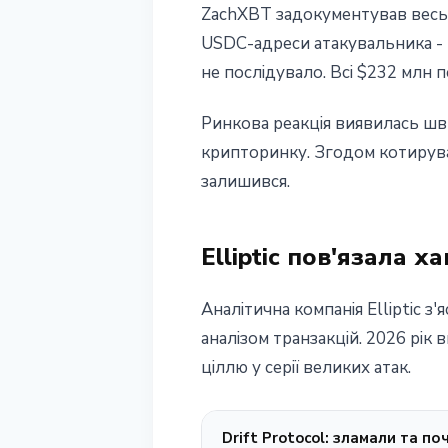
ZachXBT задокументував весь л
USDC-адреси атакувальника - к
не послідувало. Всі $232 млн
Ринкова реакція виявилась шви
крипторинку. Згодом котирува
залишився.
Elliptic пов'язала 
Аналітична компанія Elliptic 
аналізом транзакцій. 2026 рік 
ціллю у серії великих атак.
Drift Protocol: зламали та п