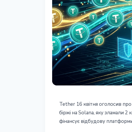
DEFI
Tether 16 квітня оголосив про
Tether вклав $
біржі на Solana, яку зламали 2
фінансує відбудову платформи -
Protocol після