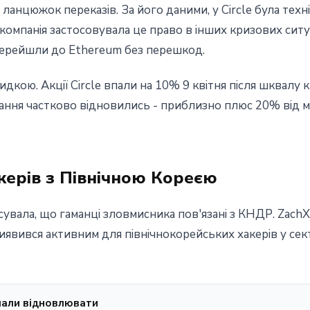
анцюжок переказів. За його даними, у Circle була тех
омпанія застосовувала це право в інших кризових ситуа
 перейшли до Ethereum без перешкод.
дкою. Акції Circle впали на 10% 9 квітня після шквалу 
ння частково відновились - приблизно плюс 20% від мі
хакерів з Північною Кореєю
з'ясувала, що гаманці зловмисника пов'язані з КНДР. Zac
виявився активним для північнокорейських хакерів у сект
очали відновлювати