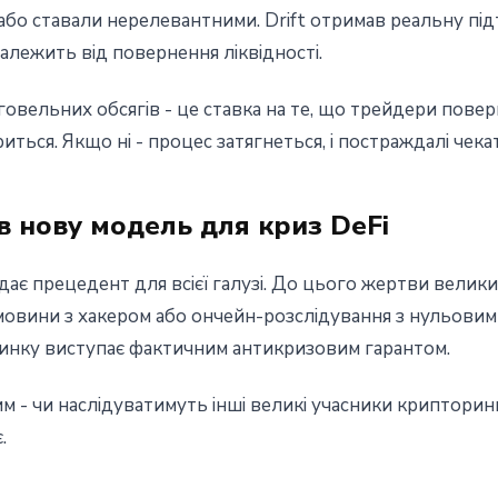
бо ставали нерелевантними. Drift отримав реальну під
 залежить від повернення ліквідності.
говельних обсягів - це ставка на те, що трейдери пове
ться. Якщо ні - процес затягнеться, і постраждалі чек
в нову модель для криз DeFi
дає прецедент для всієї галузі. До цього жертви велики
мовини з хакером або ончейн-розслідування з нульовими
ринку виступає фактичним антикризовим гарантом.
м - чи наслідуватимуть інші великі учасники криптори
.