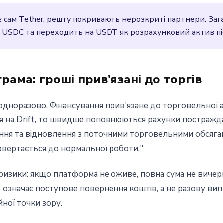
 сам Tether, решту покривають нерозкриті партнери. Зага
д USDC та переходить на USDT як розрахунковий актив піс
рама: гроші прив'язані до торгів
одноразово. Фінансування прив'язане до торговельної а
я на Drift, то швидше поповнюються рахунки постражда
ання та відновлення з поточними торговельними обсяг
повертається до нормальної роботи."
ризики: якщо платформа не оживе, повна сума не вичер
 означає поступове повернення коштів, а не разову вип
йної точки зору.