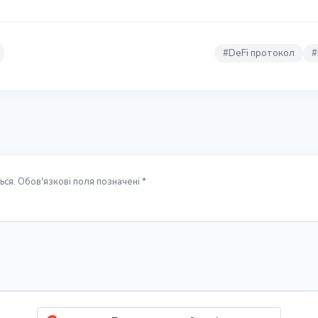
#
DeFi протокол
#
ся. Обов'язкові поля позначені *