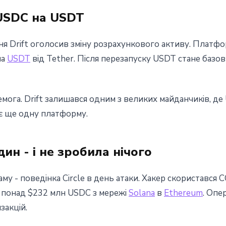
 USDC на USDT
ня Drift оголосив зміну розрахункового активу. Платф
на
USDT
від Tether. Після перезапуску USDT стане базов
емога. Drift залишався одним з великих майданчиків, д
ає ще одну платформу.
дин - і не зробила нічого
у - поведінка Circle в день атаки. Хакер скористався 
и понад $232 млн USDC з мережі
Solana
в
Ethereum
. Опе
закцій.