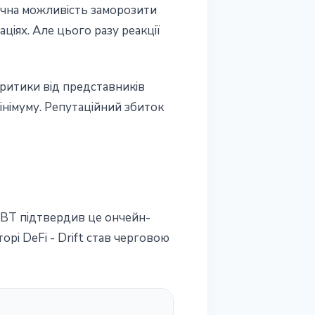
нічна можливість заморозити
ціях. Але цього разу реакції
критики від представників
німуму. Репутаційний збиток
hXBT підтвердив це ончейн-
орі DeFi - Drift став черговою