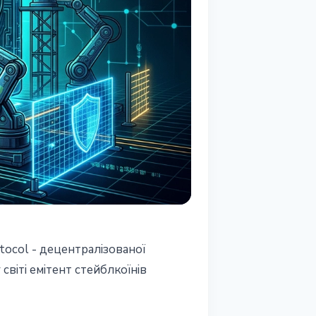
tocol - децентралізованої
світі емітент стейблкоїнів