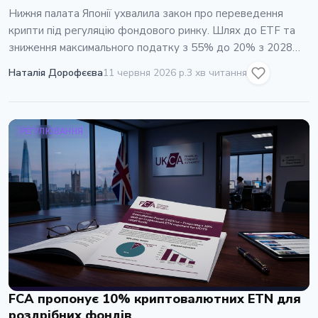
Нижня палата Японії ухвалила закон про переведення
крипти під регуляцію фондового ринку. Шлях до ETF та
зниження максимального податку з 55% до 20% з 2028
року.
Наталія Дорофєєва
11 червня 2026 р.
3 хв читання
РЕГУЛЮВАННЯ
FCA пропонує 10% криптовалютних ETN для
роздрібних фондів