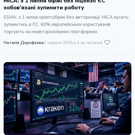
MiCA: з 1 липня бiржi без лiцензiї ЄС
зобов'язанi зупинити роботу
ESMA: з 1 липня криптобiржi без авторизацiї MiCA мусять
зупинитись в ЄС. 60% европейських користувачiв
торгують на неавторизованих платформах.
Наталія Дорофєєва
3 червня 2026 р.
4 хв читання
РЕГУЛЮВАННЯ