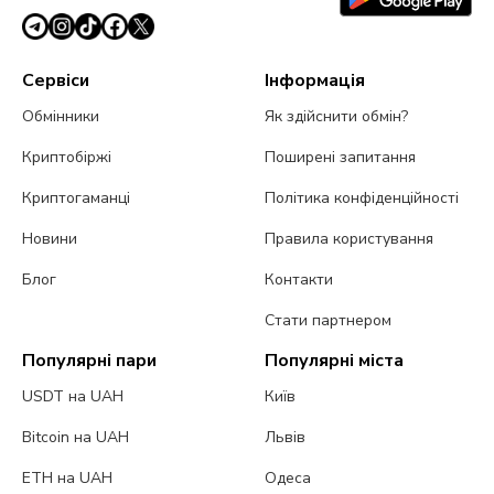
Сервіси
Інформація
Обмінники
Як здійснити обмін?
Криптобіржі
Поширені запитання
Криптогаманці
Політика конфіденційності
Новини
Правила користування
Блог
Контакти
Стати партнером
Популярні пари
Популярні міста
USDT на UAH
Київ
Bitcoin на UAH
Львів
ETH на UAH
Одеса