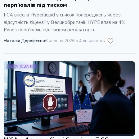
перп'юалiв пiд тиском
FCA внесла Hyperliquid у список попереджень через
вiдсутнiсть лiцензiї у Великобританiї. HYPE впав на 4%.
Ринок перп'юалiв пiд тиском регуляторiв.
Наталія Дорофєєва
6 червня 2026 р.
4 хв читання
РЕГУЛЮВАННЯ