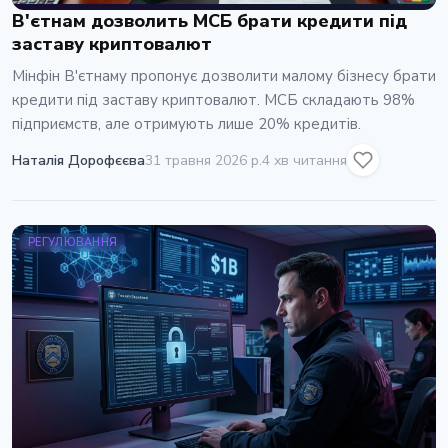
В'єтнам дозволить МСБ брати кредити під
заставу криптовалют
Мінфін В'єтнаму пропонує дозволити малому бізнесу брати
кредити під заставу криптовалют. МСБ складають 98%
підприємств, але отримують лише 20% кредитів.
Наталія Дорофєєва
31 травня 2026 р.
4 хв читання
РЕГУЛЮВАННЯ