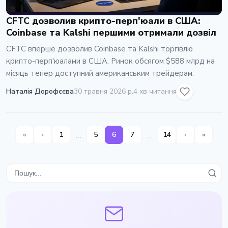
CFTC дозволив крипто-перп'юали в США:
Coinbase та Kalshi першими отримали дозвіл
CFTC вперше дозволив Coinbase та Kalshi торгівлю
крипто-перп'юалами в США. Ринок обсягом $588 млрд на
місяць тепер доступний американським трейдерам.
Наталія Дорофєєва
30 травня 2026 р.
4 хв читання
…
…
«
‹
1
5
6
7
14
›
»