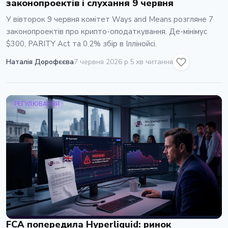
законопроектів і слухання 9 червня
У вівторок 9 червня комітет Ways and Means розгляне 7
законопроектів про крипто-оподаткування. Де-мінімус
$300, PARITY Act та 0.2% збір в Іллінойсі.
Наталія Дорофєєва
7 червня 2026 р.
5 хв читання
РЕГУЛЮВАННЯ
FCA попередила Hyperliquid: ринок