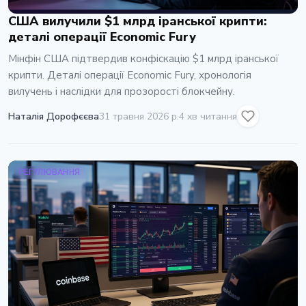
США вилучили $1 млрд іранської крипти:
деталі операції Economic Fury
Мінфін США підтвердив конфіскацію $1 млрд іранської
крипти. Деталі операції Economic Fury, хронологія
вилучень і наслідки для прозорості блокчейну.
Наталія Дорофєєва
31 травня 2026 р.
4 хв читання
РЕГУЛЮВАННЯ