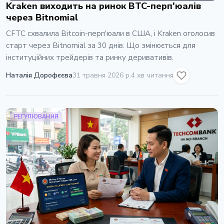
Kraken виходить на ринок BTC-перп'юалів
через Bitnomial
CFTC схвалила Bitcoin-перп'юали в США, і Kraken оголосив
старт через Bitnomial за 30 днів. Що змінюється для
інституційних трейдерів та ринку деривативів.
Наталія Дорофєєва
31 травня 2026 р.
4 хв читання
РЕГУЛЮВАННЯ