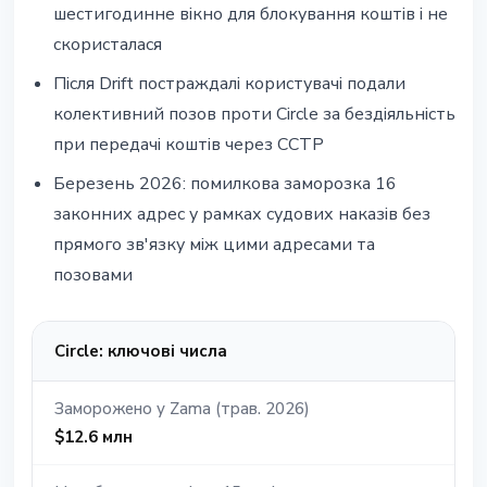
шестигодинне вiкно для блокування коштiв i не
скористалася
Пiсля Drift постраждалi користувачi подали
колективний позов проти Circle за бездiяльнiсть
при передачi коштiв через CCTP
Березень 2026: помилкова заморозка 16
законних адрес у рамках судових наказiв без
прямого зв'язку мiж цими адресами та
позовами
Circle: ключовi числа
Заморожено у Zama (трав. 2026)
$12.6 млн