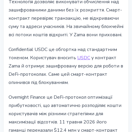
Технологiя дозволяє виконувати обчислення над
зашифрованими даними без їх розкриття. Смарт-
контракт перевiряє транзакцiю, не вiдкриваючи
суму та адреси учасникiв. На звичайному блокчейнi
всi потоки коштiв вiдкритi. У Zama вони прихованi.
Confidential USDC це обгортка над стандартним
токеном. Користувач вносить
USDC
у контракт
Zama й отримує зашифровану версiю для роботи в
DeFi-протоколах. Саме цей смарт-контракт
опинився пiд блокуванням.
Overnight Finance це DeFi-протокол оптимiзацiї
прибутковостi, що автоматично розподiляє кошти
користувачiв мiж рiзними стратегiями для
максимiзацiї вiдсоткiв. 11 травня 2026 його
гаманцi переказали $12.4 млн у смарт-контракт