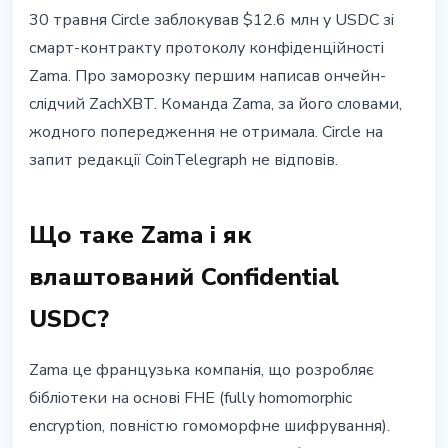
СТЕЙБЛКОЇНИ
30 травня Circle заблокував $12.6 млн у USDC зi
Circle заморозив $12.6 млн USDC:
смарт-контракту протоколу конфiденцiйностi
що сталося з протоколом Zama
Zama. Про заморозку першим написав ончейн-
слiдчий ZachXBT. Команда Zama, за його словами,
31 травня 2026 р.
3 хв читання
жодного попередження не отримала. Circle на
Наталія Дорофєєва
запит редакцiї CoinTelegraph не вiдповiв.
Що таке Zama i як
влаштований Confidential
USDC?
Zama це французька компанiя, що розробляє
бiблiотеки на основi FHE (fully homomorphic
encryption, повнiстю гомоморфне шифрування).