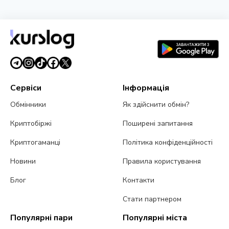
Circle назвала перших валідаторів Arc: BlackRock,
Visa та Mastercard
5 серпня 2026 р.
5 хв читання
Сервіси
Інформація
Обмінники
Як здійснити обмін?
Криптобіржі
Поширені запитання
Криптогаманці
Політика конфіденційності
Новини
Правила користування
Блог
Контакти
Стати партнером
Популярні пари
Популярні міста