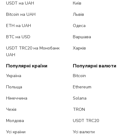
USDT на UAH
Київ
Bitcoin на UAH
Львів
ETH на UAH
Одеса
BTC на USD
Варшава
USDT TRC20 на Монобанк
Харків
UAH
Популярні країни
Популярні валюти
Україна
Bitcoin
Польща
Ethereum
Німеччина
Solana
Чехія
TRON
Молдова
USDT TRC20
Усі країни
Усі валюти