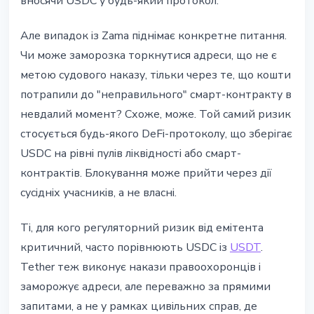
вносячи USDC у будь-який протокол.
Але випадок iз Zama пiднiмає конкретне питання.
Чи може заморозка торкнутися адреси, що не є
метою судового наказу, тiльки через те, що кошти
потрапили до "неправильного" смарт-контракту в
невдалий момент? Схоже, може. Той самий ризик
стосується будь-якого DeFi-протоколу, що зберiгає
USDC на рiвнi пулiв лiквiдностi або смарт-
контрактiв. Блокування може прийти через дiї
сусiднiх учасникiв, а не власнi.
Тi, для кого регуляторний ризик вiд емiтента
критичний, часто порiвнюють USDC iз
USDT
.
Tether теж виконує накази правоохоронцiв i
заморожує адреси, але переважно за прямими
запитами, а не у рамках цивiльних справ, де