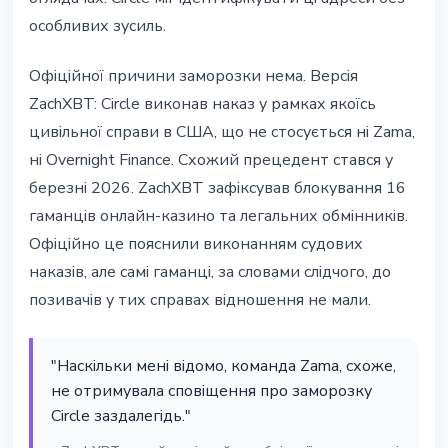
особливих зусиль.
Офiцiйної причини заморозки нема. Версiя
ZachXBT: Circle виконав наказ у рамках якоїсь
цивiльної справи в США, що не стосується нi Zama,
нi Overnight Finance. Схожий прецедент стався у
березнi 2026. ZachXBT зафiксував блокування 16
гаманцiв онлайн-казино та легальних обмiнникiв.
Офiцiйно це пояснили виконанням судових
наказiв, але самi гаманцi, за словами слiдчого, до
позивачiв у тих справах вiдношення не мали.
"Наскiльки менi вiдомо, команда Zama, схоже,
не отримувала сповiщення про заморозку
Circle заздалегiдь."