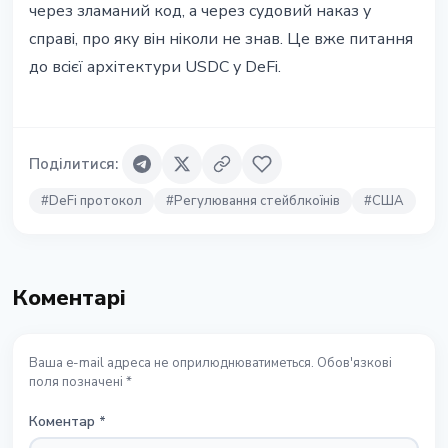
через зламаний код, а через судовий наказ у
справi, про яку вiн нiколи не знав. Це вже питання
до всiєї архiтектури USDC у DeFi.
Поділитися
:
#
DeFi протокол
#
Регулювання стейблкоїнів
#
США
Коментарі
Ваша e-mail адреса не оприлюднюватиметься. Обов'язкові
поля позначені *
Коментар
*