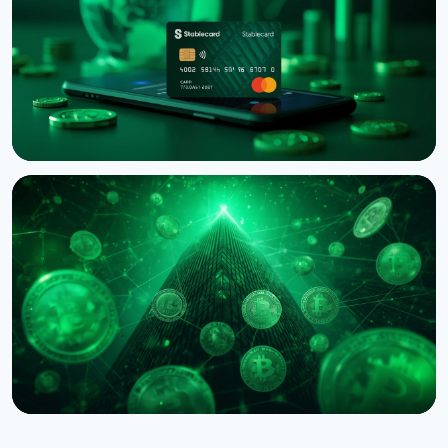
6 серпня 2026 р.
4 хв читання
НОВИНА
Western Union запустив Stablecard для переказів
у доларовому стейблкоїні
6 серпня 2026 р.
5 хв читання
НОВИНА