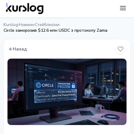
Kurslog
Новини
Стейблкоїни
›
›
›
Circle заморозив $12.6 млн USDC з протоколу Zama
←
Назад