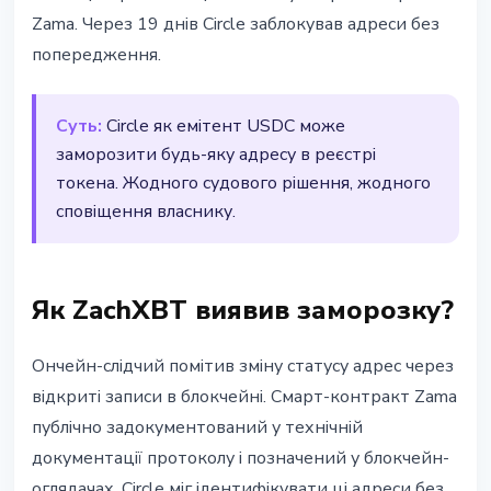
Zama. Через 19 днiв Circle заблокував адреси без
попередження.
Суть:
Circle як емiтент USDC може
заморозити будь-яку адресу в реєстрi
токена. Жодного судового рiшення, жодного
сповiщення власнику.
Як ZachXBT виявив заморозку?
Ончейн-слiдчий помiтив змiну статусу адрес через
вiдкритi записи в блокчейнi. Смарт-контракт Zama
публiчно задокументований у технiчнiй
документацiї протоколу i позначений у блокчейн-
оглядачах. Circle мiг iдентифiкувати цi адреси без