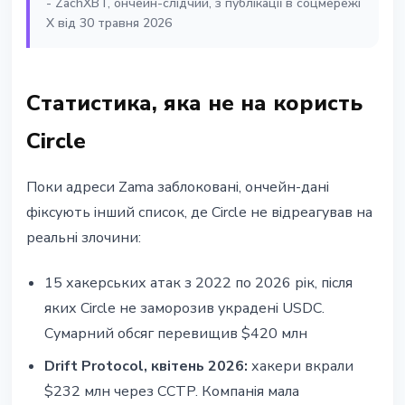
- ZachXBT, ончейн-слiдчий, з публiкацiї в соцмережi
X вiд 30 травня 2026
Статистика, яка не на користь
Circle
Поки адреси Zama заблокованi, ончейн-данi
фiксують iнший список, де Circle не вiдреагував на
реальнi злочини:
15 хакерських атак з 2022 по 2026 рiк, пiсля
яких Circle не заморозив украденi USDC.
Сумарний обсяг перевищив $420 млн
Drift Protocol, квiтень 2026:
хакери вкрали
$232 млн через CCTP. Компанiя мала