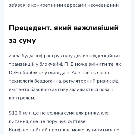
зв'язок iз конкретними адресами неочевидний.
Прецедент, який важливiший
за суму
Zama будує iнфраструктуру для конфiденцiйних
транзакцiй у блокчейнi. FHE може змiнити те, як
DeFi обробляє чутливi данi. Але навiть якщо
технологiя бездоганна, регуляторний ризик вiд
емiтента базового активу залишається поза її
контролем.
$12.6 млн це не велика сума для ринку, але
питання, яке це порушує, суттєве.
Конфiденцiйний протокол може зупинитися не