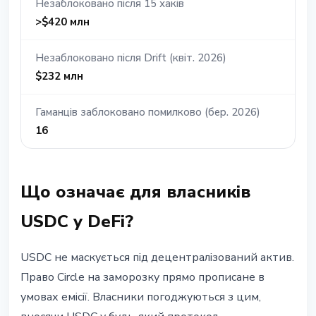
Незаблоковано пiсля 15 хакiв
>$420 млн
Незаблоковано пiсля Drift (квiт. 2026)
$232 млн
Гаманцiв заблоковано помилково (бер. 2026)
16
Що означає для власникiв
USDC у DeFi?
USDC не маскується пiд децентралiзований актив.
Право Circle на заморозку прямо прописане в
умовах емiсiї. Власники погоджуються з цим,