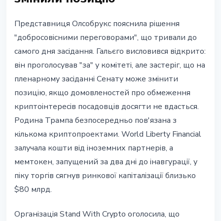
Представниця Олсобрукс пояснила рішення
"добросовісними переговорами", що тривали до
самого дня засідання. Гальєго висловився відкрито:
він проголосував "за" у комітеті, але застеріг, що на
пленарному засіданні Сенату може змінити
позицію, якщо домовленостей про обмеження
криптоінтересів посадовців досягти не вдасться.
Родина Трампа безпосередньо пов'язана з
кількома криптопроектами. World Liberty Financial
залучала кошти від іноземних партнерів, а
мемтокен, запущений за два дні до інавгурації, у
піку торгів сягнув ринкової капіталізації близько
$80 млрд.
Організація Stand With Crypto оголосила, що