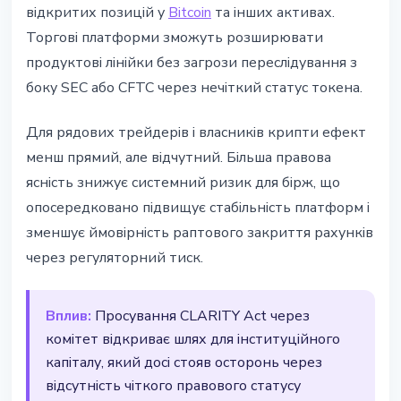
відкритих позицій у
Bitcoin
та інших активах.
Торгові платформи зможуть розширювати
продуктові лінійки без загрози переслідування з
боку SEC або CFTC через нечіткий статус токена.
Для рядових трейдерів і власників крипти ефект
менш прямий, але відчутний. Більша правова
ясність знижує системний ризик для бірж, що
опосередковано підвищує стабільність платформ і
зменшує ймовірність раптового закриття рахунків
через регуляторний тиск.
Вплив:
Просування CLARITY Act через
комітет відкриває шлях для інституційного
капіталу, який досі стояв осторонь через
відсутність чіткого правового статусу