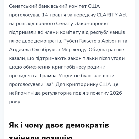
РЕГУЛЮВАННЯ
Сенатський банківський комітет США
CLARITY Act пройшов
проголосував 14 травня за передачу CLARITY Act
Сенатський комітет: крипторинок
на розгляд повного Сенату. Законопроект
США чекає на легалізацію
підтримали всі члени комітету від республіканців
плюс двоє демократів: Рубен Гальєго з Арізони та
15 травня 2026 р.
3 хв читання
Анджела Олсобрукс з Меріленду. Обидва раніше
Наталія Дорофєєва
казали, що підтримають закон тільки після угоди
щодо обмеження криптобізнесу родини
президента Трампа. Угоди не було, але вони
проголосували "за". Для крипторинку США це
найпомітніша регуляторна подія з початку 2026
року.
Як і чому двоє демократів
змінили позицію