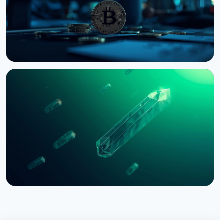
НОВИНА
Bernstein попереджає про удар по крипторинку
через провал CLARITY Act у Сенаті
3 серпня 2026 р.
5 хв читання
НОВИНА
SEC зупинила опціони Nasdaq на біткоїн через