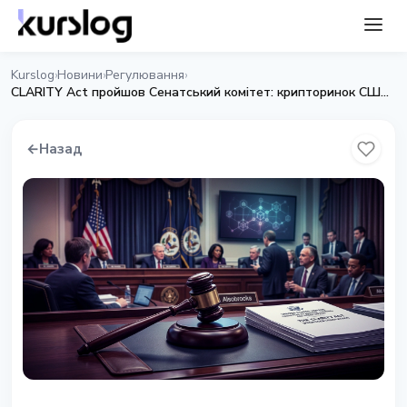
Kurslog
Новини
Регулювання
›
›
›
CLARITY Act пройшов Сенатський комітет: крипторинок США чекає на легалізацію
←
Назад