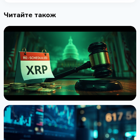
Читайте також
НОВИНА
Сенат США відклав голосування по Clarity Act до
вересня
7 серпня 2026 р.
4 хв читання