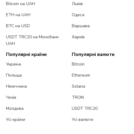
Bitcoin на UAH
Львів
ETH на UAH
Одеса
BTC на USD
Варшава
USDT TRC20 на Монобанк
Харків
UAH
Популярні країни
Популярні валюти
Україна
Bitcoin
Польща
Ethereum
Німеччина
Solana
Чехія
TRON
Молдова
USDT TRC20
Усі країни
Усі валюти