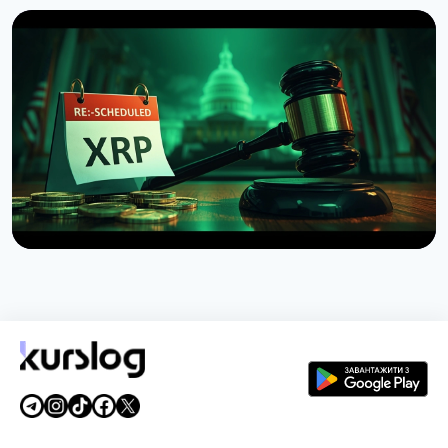
НОВИНА
Бразилія запровадила 24-годинну затримку
переказів криптовалюти за кордон
9 серпня 2026 р.
4 хв читання
НОВИНА
Сенат США відклав голосування по Clarity Act до
вересня
7 серпня 2026 р.
4 хв читання