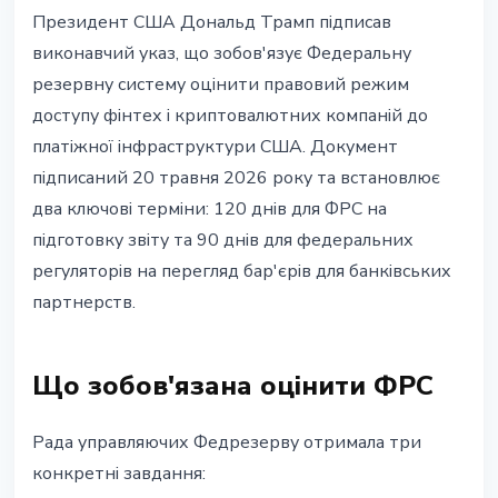
РЕГУЛЮВАННЯ
Президент США Дональд Трамп підписав
Трамп підписав указ: ФРС має
виконавчий указ, що зобов'язує Федеральну
120 днів на перевірку доступу
резервну систему оцінити правовий режим
крипто до платіжних систем
доступу фінтех і криптовалютних компаній до
платіжної інфраструктури США. Документ
20 травня 2026 р.
2 хв читання
підписаний 20 травня 2026 року та встановлює
Наталія Дорофєєва
два ключові терміни: 120 днів для ФРС на
підготовку звіту та 90 днів для федеральних
регуляторів на перегляд бар'єрів для банківських
партнерств.
Що зобов'язана оцінити ФРС
Рада управляючих Федрезерву отримала три
конкретні завдання: