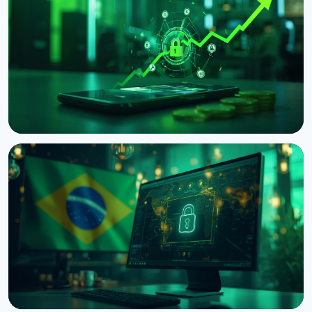
НОВИНА
Фінансовий регулятор Японії просить біржі
запровадити затримки виведення крипти
9 серпня 2026 р.
4 хв читання