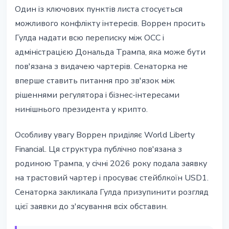
Один із ключових пунктів листа стосується
можливого конфлікту інтересів. Воррен просить
Гулда надати всю переписку між OCC і
адміністрацією Дональда Трампа, яка може бути
пов'язана з видачею чартерів. Сенаторка не
вперше ставить питання про зв'язок між
рішеннями регулятора і бізнес-інтересами
нинішнього президента у крипто.
Особливу увагу Воррен приділяє World Liberty
Financial. Ця структура публічно пов'язана з
родиною Трампа, у січні 2026 року подала заявку
на трастовий чартер і просуває стейблкоїн USD1.
Сенаторка закликала Гулда призупинити розгляд
цієї заявки до з'ясування всіх обставин.