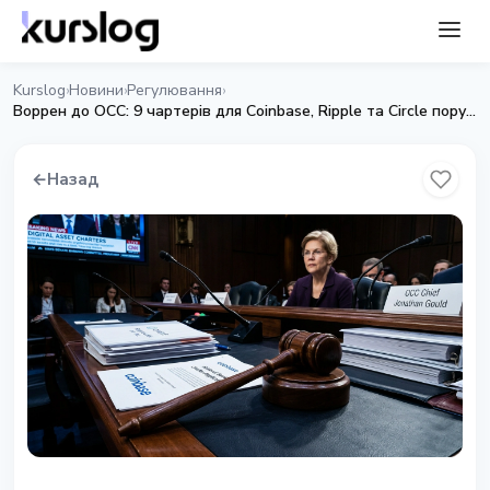
Kurslog
Новини
Регулювання
›
›
›
Воррен до OCC: 9 чартерів для Coinbase, Ripple та Circle порушують закон
←
Назад