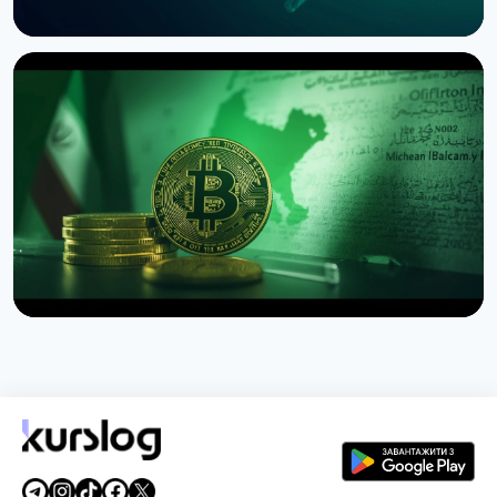
НОВИНА
SEC зупинила опціони Nasdaq на біткоїн через
позов CME
3 серпня 2026 р.
4 хв читання
НОВИНА
США заборонили іранську схему страхування
суден за біткоїни
1 серпня 2026 р.
4 хв читання