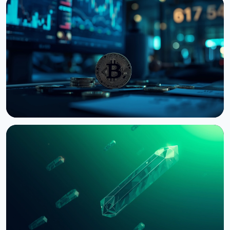
НОВИНА
Bernstein попереджає про удар по крипторинку
через провал CLARITY Act у Сенаті
3 серпня 2026 р.
5 хв читання