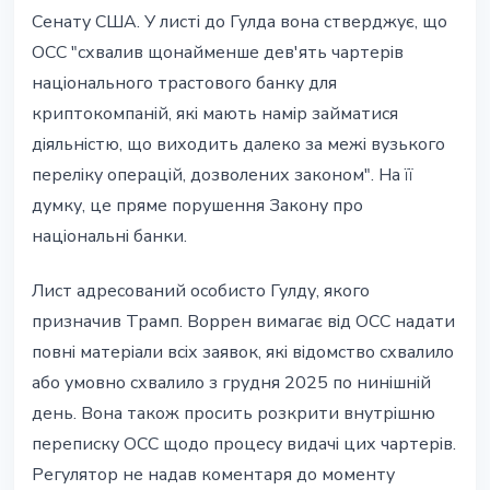
Сенату США. У листі до Гулда вона стверджує, що
OCC "схвалив щонайменше дев'ять чартерів
національного трастового банку для
криптокомпаній, які мають намір займатися
діяльністю, що виходить далеко за межі вузького
переліку операцій, дозволених законом". На її
думку, це пряме порушення Закону про
національні банки.
Лист адресований особисто Гулду, якого
призначив Трамп. Воррен вимагає від OCC надати
повні матеріали всіх заявок, які відомство схвалило
або умовно схвалило з грудня 2025 по нинішній
день. Вона також просить розкрити внутрішню
переписку OCC щодо процесу видачі цих чартерів.
Регулятор не надав коментаря до моменту