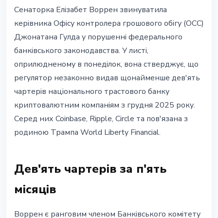
РЕГУЛЮВАННЯ
Сенаторка Елізабет Воррен звинуватила
Воррен до OCC: дев'ять чартерів
керівника Офісу контролера грошового обігу (OCC)
для Coinbase, Ripple та Circle
Джонатана Гулда у порушенні федерального
порушують закон
банківського законодавства. У листі,
оприлюдненому в понеділок, вона стверджує, що
19 травня 2026 р.
3 хв читання
регулятор незаконно видав щонайменше дев'ять
Наталія Дорофєєва
чартерів національного трастового банку
криптовалютним компаніям з грудня 2025 року.
Серед них Coinbase, Ripple, Circle та пов'язана з
родиною Трампа World Liberty Financial.
Дев'ять чартерів за п'ять
місяців
Воррен є ранговим членом Банківського комітету