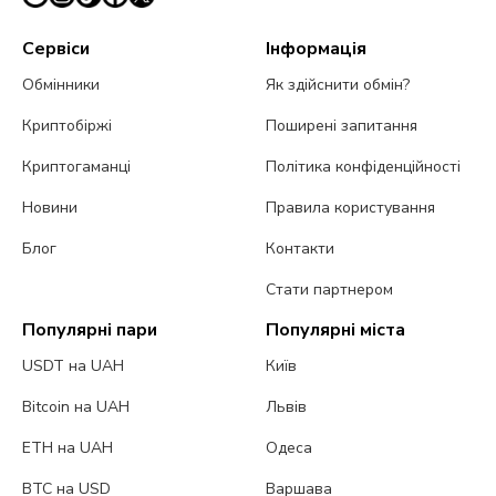
Сервіси
Інформація
Обмінники
Як здійснити обмін?
Криптобіржі
Поширені запитання
Криптогаманці
Політика конфіденційності
Новини
Правила користування
Блог
Контакти
Стати партнером
Популярні пари
Популярні міста
USDT на UAH
Київ
Bitcoin на UAH
Львів
ETH на UAH
Одеса
BTC на USD
Варшава