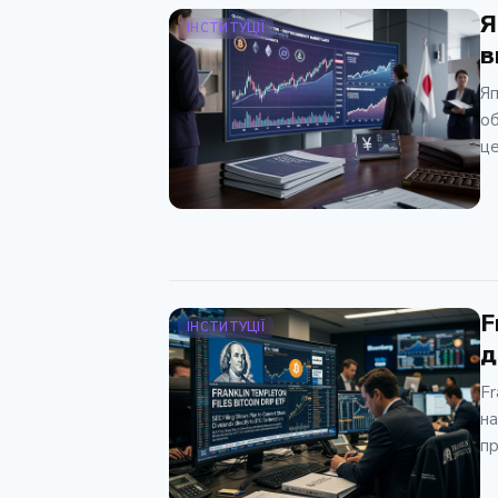
Я
ІНСТИТУЦІЇ
в
Яп
об
це
F
ІНСТИТУЦІЇ
д
Fr
на
пр