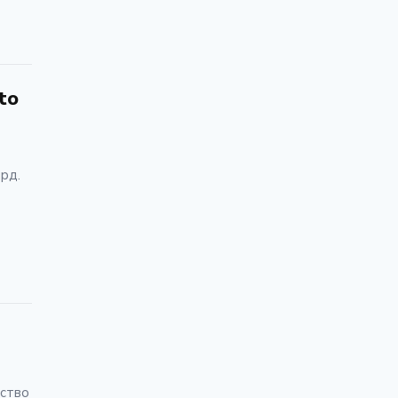
to
лрд.
мство