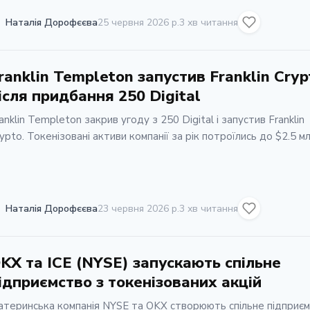
Наталія Дорофєєва
25 червня 2026 р.
3 хв читання
ranklin Templeton запустив Franklin Cryp
ісля придбання 250 Digital
anklin Templeton закрив угоду з 250 Digital і запустив Franklin
ypto. Токенізовані активи компанії за рік потроїлись до $2.5 м
Наталія Дорофєєва
23 червня 2026 р.
3 хв читання
KX та ICE (NYSE) запускають спільне
ідприємство з токенізованих акцій
теринська компанія NYSE та OKX створюють спільне підприє