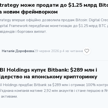
trategy може продати до $1.25 млрд Bit
а новим фреймворком
rategy вперше офіційно дозволила продаж Bitcoin: Digital Cred
pital Framework передбачає монетизацію до $1.25 млрд BTC 
відендів і боргових виплат.
Наталія Дорофєєва
29 червня 2026 р.
4 хв читання
BI Holdings купує Bitbank: $289 млн і
ідерство на японському крипторинку
I Holdings придбає Bitbank за $289 млн і отримає 100% контр
'єднана компанія матиме 2,92 млн акаунтів і стане першою в Яп
 активами.