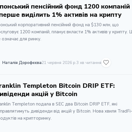
понський пенсійний фонд 1200 компаній
перше виділить 1% активів на крипту
онський корпоративний пенсійний фонд на $130 млн, що
слуговує 1200 компаній, планує вкласти 1% активів у крипту.
 означає для ринку.
Наталія Дорофєєва
21 червня 2026 р.
3 хв читання
ranklin Templeton Bitcoin DRIP ETF:
ивiденди акцiй у Bitcoin
anklin Templeton подала в SEC два Bitcoin DRIP ETF, якi
правлятимуть дивiденди вiд акцiй у Bitcoin. Нова хвиля TradFi
одуктiв на крипторинку.