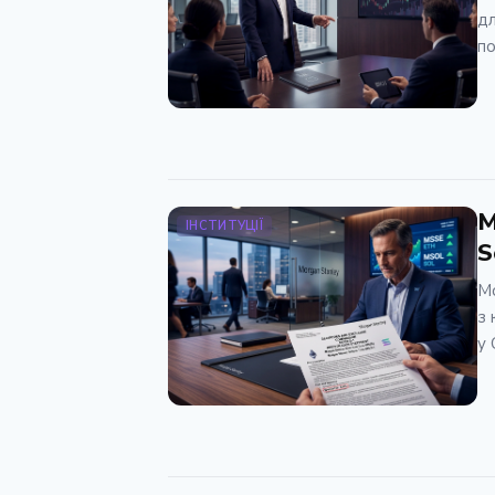
дл
по
M
ІНСТИТУЦІЇ
S
Mo
з 
у 