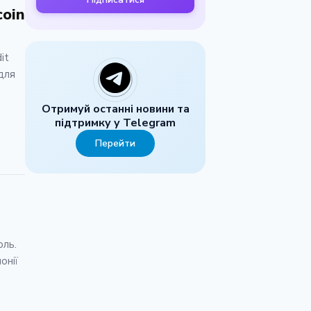
coin
it
для
Отримуй останні новини та
підтримку у Telegram
Перейти
оль.
онії