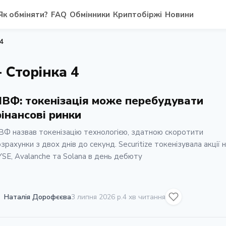
Як обміняти?
FAQ
Обмінники
Криптобіржі
Новини
4
- Сторінка 4
ВФ: токенізація може перебудувати
інансові ринки
Ф назвав токенізацію технологією, здатною скоротити
зрахунки з двох днів до секунд. Securitize токенізувала акції 
SE, Avalanche та Solana в день дебюту
Наталія Дорофєєва
3 липня 2026 р.
4 хв читання