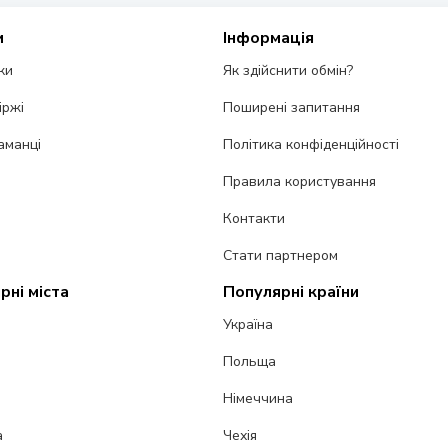
и
Інформація
ки
Як здійснити обмін?
іржі
Поширені запитання
аманці
Політика конфіденційності
Правила користування
Контакти
Стати партнером
рні міста
Популярні країни
Україна
Польща
Німеччина
а
Чехія