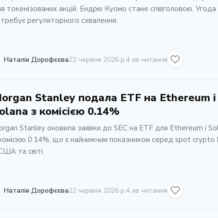
я токенізованих акцій. Ендрю Куомо стане співголовою. Угода
требує регуляторного схвалення.
Наталія Дорофєєва
22 червня 2026 р.
4 хв читання
organ Stanley подала ETF на Ethereum і
olana з комісією 0.14%
rgan Stanley оновила заявки до SEC на ETF для Ethereum і So
комісією 0.14%, що є найнижчим показником серед spot crypto
США та світі.
Наталія Дорофєєва
22 червня 2026 р.
4 хв читання