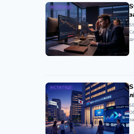
S
ІНСТИТУЦІЇ
з
St
Ca
ди
S
ІНСТИТУЦІЇ
л
SB
Об
за