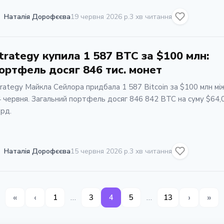
Наталія Дорофєєва
19 червня 2026 р.
3 хв читання
trategy купила 1 587 BTC за $100 млн:
ортфель досяг 846 тис. монет
rategy Майкла Сейлора придбала 1 587 Bitcoin за $100 млн між
 червня. Загальний портфель досяг 846 842 BTC на суму $64,
рд.
Наталія Дорофєєва
15 червня 2026 р.
3 хв читання
«
‹
›
»
…
…
1
3
4
5
13