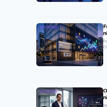
F
ІНСТИТУЦІЇ
п
Fr
Cr
O
ІНСТИТУЦІЇ
п
Ма