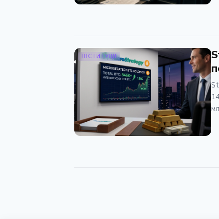
S
ІНСТИТУЦІЇ
п
St
14
мл