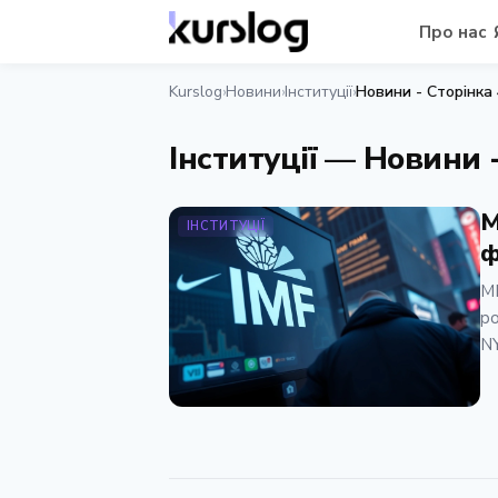
Про нас
Kurslog
Новини
Інституції
Новини - Сторінка 
›
›
›
Інституції — Новини 
М
ІНСТИТУЦІЇ
ф
МВ
ро
NY